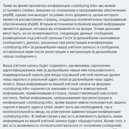
Также во время просмотра конференции «zolotoyrog.info» мы можем
установить cookies, внешние по отношению к программному обеспечению
phpBB, однако они выходят за рамки этого документа, целью которого
является рассмотрение страниц, созданных исключительно программным
обеспечением phpBB. Вторым источником получения вашей информации
являются данные, которые вы отправляете на форум. Этими данными
могут быть, но не исчерпываются, следующие данные: сообщения,
размещённые под учётной записью Гостя (в дальнейшем «анонимные
сообщения»), данные, указанные при регистрации в конференции
«zolotoyrog.info» (в дальнейшем «ваша учётная запись») и сообщения,
оставленные вами после регистрации и авторизации (в дальнейшем
«ваши сообщения»).
Ваша учётная запись будет содержать, как минимум, однозначно
идентифицируемое имя (в дальнейшем «ваше имя пользователя»),
индивидуальный пароль для входа под вашей учётной записью (далее
«ваш пароль») и реальный адрес email (в дальнейшем «ваш адрес
email»). Ваша информация из вашей учётной записи на форумах
«zolotoyrog.info» охраняется законами о защите компьютерной
информации, применяемыми в стране, предоставляющей нам услуги
хостинга. Любая информация, запрашиваемая при регистрации в
конференции «zolotoyrog.info», кроме вашего имени пользователя, вашего
пароля и вашего адреса email, может быть как необходимой, так и
необязательной ко вводу, на усмотрение администрации конференции
«zolotoyrog.info». В любом случае у вас есть возможность выбрать, какая
информация из вашей учётной записи будет общедоступна. Кроме того, у
вас есть возможность согласиться/отказаться от получения сообщений,