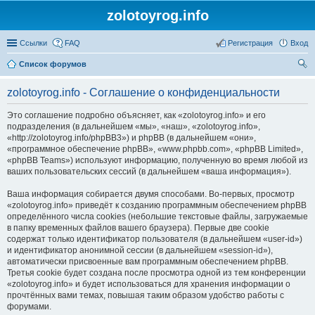
zolotoyrog.info
Ссылки
FAQ
Регистрация
Вход
Список форумов
ои
zolotoyrog.info - Соглашение о конфиденциальности
ск
Это соглашение подробно объясняет, как «zolotoyrog.info» и его
подразделения (в дальнейшем «мы», «наш», «zolotoyrog.info»,
«http://zolotoyrog.info/phpBB3») и phpBB (в дальнейшем «они»,
«программное обеспечение phpBB», «www.phpbb.com», «phpBB Limited»,
«phpBB Teams») используют информацию, полученную во время любой из
ваших пользовательских сессий (в дальнейшем «ваша информация»).
Ваша информация собирается двумя способами. Во-первых, просмотр
«zolotoyrog.info» приведёт к созданию программным обеспечением phpBB
определённого числа cookies (небольшие текстовые файлы, загружаемые
в папку временных файлов вашего браузера). Первые две cookie
содержат только идентификатор пользователя (в дальнейшем «user-id»)
и идентификатор анонимной сессии (в дальнейшем «session-id»),
автоматически присвоенные вам программным обеспечением phpBB.
Третья cookie будет создана после просмотра одной из тем конференции
«zolotoyrog.info» и будет использоваться для хранения информации о
прочтённых вами темах, повышая таким образом удобство работы с
форумами.