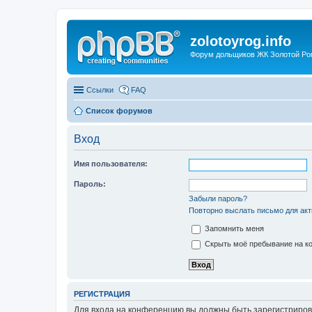
zolotoyrog.info
Форум дольщиков ЖК Золотой Рог,
Ссылки
FAQ
Список форумов
Вход
Имя пользователя:
Пароль:
Забыли пароль?
Повторно выслать письмо для акт
Запомнить меня
Скрыть моё пребывание на ко
РЕГИСТРАЦИЯ
Для входа на конференцию вы должны быть зарегистриров