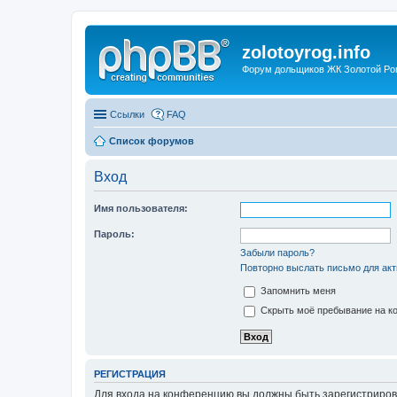
zolotoyrog.info
Форум дольщиков ЖК Золотой Рог,
Ссылки
FAQ
Список форумов
Вход
Имя пользователя:
Пароль:
Забыли пароль?
Повторно выслать письмо для акт
Запомнить меня
Скрыть моё пребывание на ко
РЕГИСТРАЦИЯ
Для входа на конференцию вы должны быть зарегистриров