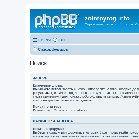
zolotoyrog.info
Форум дольщиков ЖК Золотой Рог,
Ссылки
FAQ
Список форумов
Поиск
ЗАПРОС
Ключевые слова:
Вы можете использовать
+
, чтобы определить слова, которые дол
результатах, и
-
для слов, которых в результатах быть не должно.
слова символом
|
для поиска любого слова из списка. Используй
шаблона для частичного совпадения.
Поиск по автору:
Используйте * в качестве шаблона.
ПАРАМЕТРЫ ЗАПРОСА
Искать в форумах:
Выберите форум или форумы, в которых будет произведён поиск
производится автоматически, если вы не отключили соответству