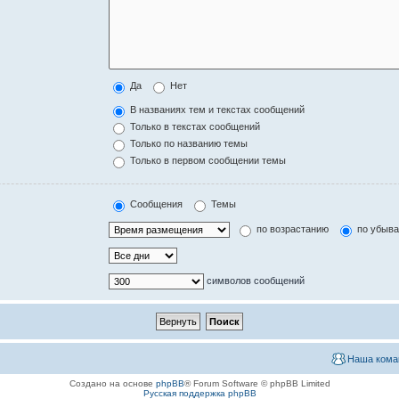
Да
Нет
В названиях тем и текстах сообщений
Только в текстах сообщений
Только по названию темы
Только в первом сообщении темы
Сообщения
Темы
по возрастанию
по убыв
символов сообщений
Наша кома
Создано на основе
phpBB
® Forum Software © phpBB Limited
Русская поддержка phpBB