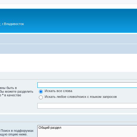
 г.Владивосток
жны быть в
Искать все слова
 Вы можете разделить
те
*
в качестве
Искать любое слово/поиск с языком запросов
. Поиск в подфорумах
ющую опцию ниже.