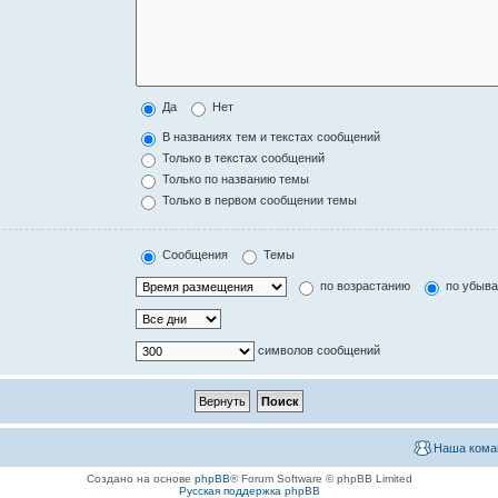
Да
Нет
В названиях тем и текстах сообщений
Только в текстах сообщений
Только по названию темы
Только в первом сообщении темы
Сообщения
Темы
по возрастанию
по убыв
символов сообщений
Наша кома
Создано на основе
phpBB
® Forum Software © phpBB Limited
Русская поддержка phpBB