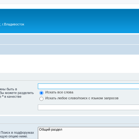
 г.Владивосток
жны быть в
Искать все слова
 Вы можете разделить
те
*
в качестве
Искать любое слово/поиск с языком запросов
. Поиск в подфорумах
ющую опцию ниже.