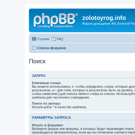
zolotoyrog.info
Форум дольщиков ЖК Золотой Рог,
Ссылки
FAQ
Список форумов
Поиск
ЗАПРОС
Ключевые слова:
Вы можете использовать
+
, чтобы определить слова, которые дол
результатах, и
-
для слов, которых в результатах быть не должно.
слова символом
|
для поиска любого слова из списка. Используй
шаблона для частичного совпадения.
Поиск по автору:
Используйте * в качестве шаблона.
ПАРАМЕТРЫ ЗАПРОСА
Искать в форумах:
Выберите форум или форумы, в которых будет произведён поиск
производится автоматически, если вы не отключили соответству