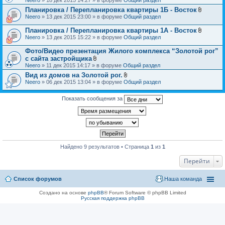
н
л
и
Планировка / Перепланировка квартиры 1Б - Восток
о
я
В
Neero
» 13 дек 2015 23:00 » в форуме
Общий раздел
ж
л
е
о
н
Планировка / Перепланировка квартиры 1А - Восток
ж
и
В
Neero
» 13 дек 2015 15:22 » в форуме
Общий раздел
е
я
л
н
о
Фото/Видео презентация Жилого комплекса “Золотой рог”
и
ж
я
с сайта застройщика
е
В
Neero
» 11 дек 2015 14:17 » в форуме
Общий раздел
н
л
и
Вид из домов на Золотой рог.
о
я
В
Neero
» 06 дек 2015 13:04 » в форуме
ж
Общий раздел
л
е
о
н
ж
Показать сообщения за
и
е
я
н
и
я
Найдено 9 результатов • Страница
1
из
1
Перейти
Список форумов
Наша команда
Создано на основе
phpBB
® Forum Software © phpBB Limited
Русская поддержка phpBB