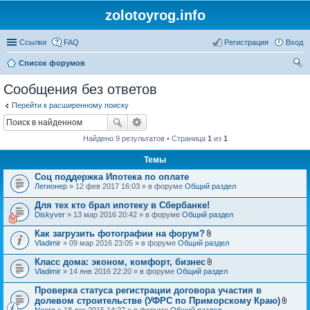
zolotoyrog.info
Ссылки
FAQ
Регистрация
Вход
Список форумов
ои
Сообщения без ответов
ск
Перейти к расширенному поиску
Найдено 9 результатов • Страница
1
из
1
Темы
Соц поддержка Ипотека по оплате
Легионер
» 12 фев 2017 16:03 » в форуме
Общий раздел
Для тех кто брал ипотеку в Сбербанке!
Diskyver
» 13 мар 2016 20:42 » в форуме
Общий раздел
Как загрузить фотографии на форум?
В
Vladimir
» 09 мар 2016 23:05 » в форуме
Общий раздел
л
о
Класс дома: эконом, комфорт, бизнес
ж
В
Vladimir
» 14 янв 2016 22:20 » в форуме
Общий раздел
е
л
н
о
Проверка статуса регистрации договора участия в
и
ж
я
долевом строительстве (УФРС по Приморскому Краю)
е
В
Neero
» 18 дек 2015 14:27 » в форуме
Общий раздел