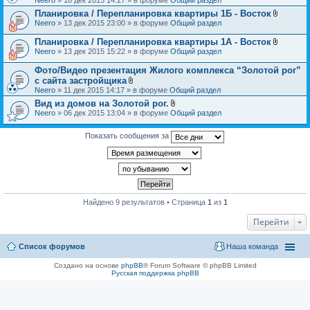
н
л
и
Планировка / Перепланировка квартиры 1Б - Восток
о
я
В
Neero
» 13 дек 2015 23:00 » в форуме
Общий раздел
ж
л
е
о
н
Планировка / Перепланировка квартиры 1А - Восток
ж
и
В
Neero
» 13 дек 2015 15:22 » в форуме
Общий раздел
е
я
л
н
о
Фото/Видео презентация Жилого комплекса “Золотой рог”
и
ж
я
с сайта застройщика
е
В
Neero
» 11 дек 2015 14:17 » в форуме
Общий раздел
н
л
и
Вид из домов на Золотой рог.
о
я
В
Neero
» 06 дек 2015 13:04 » в форуме
ж
Общий раздел
л
е
о
н
ж
Показать сообщения за
и
е
я
н
и
я
Найдено 9 результатов • Страница
1
из
1
Перейти
Список форумов
Наша команда
Создано на основе
phpBB
® Forum Software © phpBB Limited
Русская поддержка phpBB