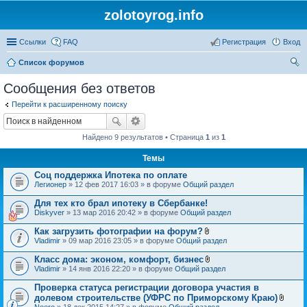
zolotoyrog.info
Ссылки
FAQ
Регистрация
Вход
Список форумов
ои
Сообщения без ответов
ск
Перейти к расширенному поиску
Найдено 9 результатов • Страница
1
из
1
Темы
Соц поддержка Ипотека по оплате
Легионер
» 12 фев 2017 16:03 » в форуме
Общий раздел
Для тех кто брал ипотеку в Сбербанке!
Diskyver
» 13 мар 2016 20:42 » в форуме
Общий раздел
Как загрузить фотографии на форум?
В
Vladimir
» 09 мар 2016 23:05 » в форуме
Общий раздел
л
о
Класс дома: эконом, комфорт, бизнес
ж
В
Vladimir
» 14 янв 2016 22:20 » в форуме
Общий раздел
е
л
н
о
Проверка статуса регистрации договора участия в
и
ж
я
долевом строительстве (УФРС по Приморскому Краю)
е
В
Neero
» 18 дек 2015 14:27 » в форуме
Общий раздел