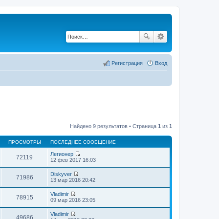
Регистрация
Вход
Найдено 9 результатов • Страница
1
из
1
ПРОСМОТРЫ
ПОСЛЕДНЕЕ СООБЩЕНИЕ
Легионер
72119
П
12 фев 2017 16:03
е
р
Diskyver
е
71986
П
13 мар 2016 20:42
й
е
т
р
Vladimir
и
е
78915
П
09 мар 2016 23:05
к
й
е
п
т
р
о
Vladimir
и
е
49686
с