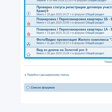
Vladimir
» 14 янв 2016 22:20 » в форуме
Общий раздел
е
л
н
о
Проверка статуса регистрации договора учас
и
ж
я
Краю)
е
В
Neero
» 18 дек 2015 14:27 » в форуме
Общий раздел
н
л
и
Планировка / Перепланировка квартиры 1Б - 
о
я
Neero
» 13 дек 2015 23:00 » в форуме
ж
Общий раздел
е
н
Планировка / Перепланировка квартиры 1А - 
и
Neero
» 13 дек 2015 15:22 » в форуме
Общий раздел
я
Фото/Видео презентация Жилого комплекса “З
Neero
» 11 дек 2015 14:17 » в форуме
Общий раздел
Вид из домов на Золотой рог.
В
Neero
» 06 дек 2015 13:04 » в форуме
Общий раздел
л
о
ж
Показ
е
н
и
я
Перейти к расширенному поиску
Список форумов