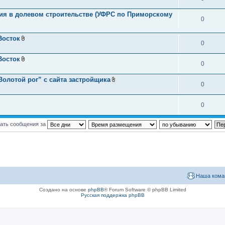
тия в долевом строительстве (УФРС по Приморскому
0
Восток
0
В
л
о
Восток
ж
0
В
е
л
н
о
олотой рог” с сайта застройщика
и
ж
0
В
я
е
л
н
о
и
ж
0
я
е
н
и
ать сообщения за
я
Наша кома
Создано на основе
phpBB
® Forum Software © phpBB Limited
Русская поддержка phpBB