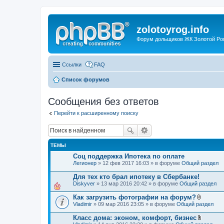
zolotoyrog.info
Форум дольщиков ЖК Золотой Рог,
Ссылки
FAQ
Список форумов
Сообщения без ответов
Перейти к расширенному поиску
ТЕМЫ
Соц поддержка Ипотека по оплате
Легионер
» 12 фев 2017 16:03 » в форуме
Общий раздел
Для тех кто брал ипотеку в Сбербанке!
Diskyver
» 13 мар 2016 20:42 » в форуме
Общий раздел
Как загрузить фотографии на форум?
В
Vladimir
» 09 мар 2016 23:05 » в форуме
Общий раздел
л
о
Класс дома: эконом, комфорт, бизнес
ж
В