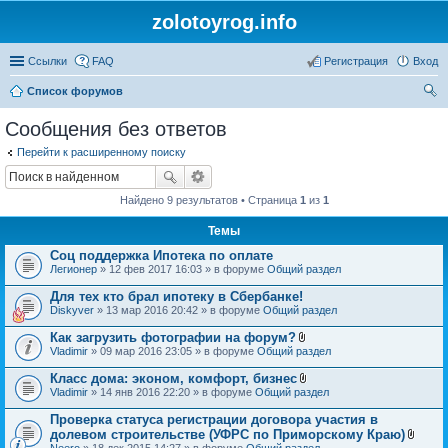
zolotoyrog.info
Ссылки
FAQ
Регистрация
Вход
Список форумов
ои
Сообщения без ответов
ск
Перейти к расширенному поиску
Найдено 9 результатов • Страница
1
из
1
Темы
Соц поддержка Ипотека по оплате
Легионер
» 12 фев 2017 16:03 » в форуме
Общий раздел
Для тех кто брал ипотеку в Сбербанке!
Diskyver
» 13 мар 2016 20:42 » в форуме
Общий раздел
Как загрузить фотографии на форум?
В
Vladimir
» 09 мар 2016 23:05 » в форуме
Общий раздел
л
о
Класс дома: эконом, комфорт, бизнес
ж
В
Vladimir
» 14 янв 2016 22:20 » в форуме
Общий раздел
е
л
н
о
Проверка статуса регистрации договора участия в
и
ж
я
долевом строительстве (УФРС по Приморскому Краю)
е
В
Neero
» 18 дек 2015 14:27 » в форуме
Общий раздел