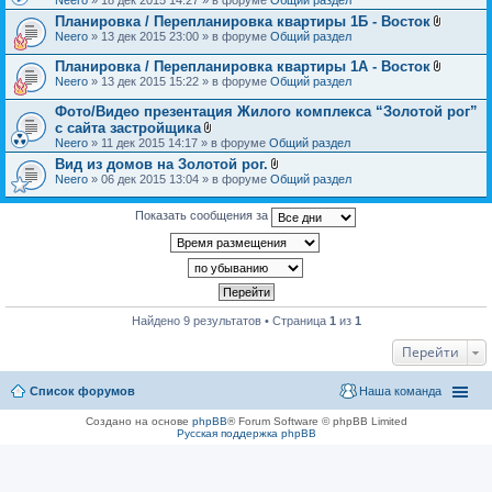
н
л
и
Планировка / Перепланировка квартиры 1Б - Восток
о
я
В
Neero
» 13 дек 2015 23:00 » в форуме
Общий раздел
ж
л
е
о
н
Планировка / Перепланировка квартиры 1А - Восток
ж
и
В
Neero
» 13 дек 2015 15:22 » в форуме
Общий раздел
е
я
л
н
о
Фото/Видео презентация Жилого комплекса “Золотой рог”
и
ж
я
с сайта застройщика
е
В
Neero
» 11 дек 2015 14:17 » в форуме
Общий раздел
н
л
и
Вид из домов на Золотой рог.
о
я
В
Neero
» 06 дек 2015 13:04 » в форуме
ж
Общий раздел
л
е
о
н
ж
Показать сообщения за
и
е
я
н
и
я
Найдено 9 результатов • Страница
1
из
1
Перейти
Список форумов
Наша команда
Создано на основе
phpBB
® Forum Software © phpBB Limited
Русская поддержка phpBB