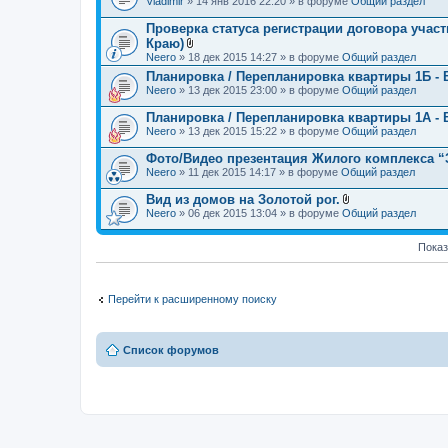
Vladimir
» 14 янв 2016 22:20 » в форуме
Общий раздел
е
л
н
о
Проверка статуса регистрации договора учас
и
ж
я
Краю)
е
В
Neero
» 18 дек 2015 14:27 » в форуме
Общий раздел
н
л
и
Планировка / Перепланировка квартиры 1Б - 
о
я
Neero
» 13 дек 2015 23:00 » в форуме
ж
Общий раздел
е
н
Планировка / Перепланировка квартиры 1А - 
и
Neero
» 13 дек 2015 15:22 » в форуме
Общий раздел
я
Фото/Видео презентация Жилого комплекса “З
Neero
» 11 дек 2015 14:17 » в форуме
Общий раздел
Вид из домов на Золотой рог.
В
Neero
» 06 дек 2015 13:04 » в форуме
Общий раздел
л
о
ж
Показ
е
н
и
я
Перейти к расширенному поиску
Список форумов