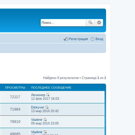
Регистрация
Вход
Найдено 9 результатов • Страница
1
из
1
ПРОСМОТРЫ
ПОСЛЕДНЕЕ СООБЩЕНИЕ
Легионер
72117
П
12 фев 2017 16:03
е
р
Diskyver
е
71984
П
13 мар 2016 20:42
й
е
т
р
Vladimir
и
е
78910
П
09 мар 2016 23:05
к
й
е
п
т
р
о
Vladimir
и
е
49685
с