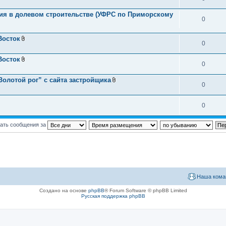
тия в долевом строительстве (УФРС по Приморскому
0
Восток
0
В
л
о
Восток
ж
0
В
е
л
н
о
олотой рог” с сайта застройщика
и
ж
0
В
я
е
л
н
о
и
ж
0
я
е
н
и
ать сообщения за
я
Наша кома
Создано на основе
phpBB
® Forum Software © phpBB Limited
Русская поддержка phpBB