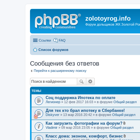
zolotoyrog.info
Форум дольщиков ЖК Золотой Рог,
Ссылки
FAQ
Список форумов
Сообщения без ответов
Перейти к расширенному поиску
ТЕМЫ
Соц поддержка Ипотека по оплате
Легионер
» 12 фев 2017 16:03 » в форуме
Общий раздел
Для тех кто брал ипотеку в Сбербанке!
Diskyver
» 13 мар 2016 20:42 » в форуме
Общий раздел
Как загрузить фотографии на форум?
В
Vladimir
» 09 мар 2016 23:05 » в форуме
Общий раздел
л
о
Класс дома: эконом, комфорт, бизнес
ж
В