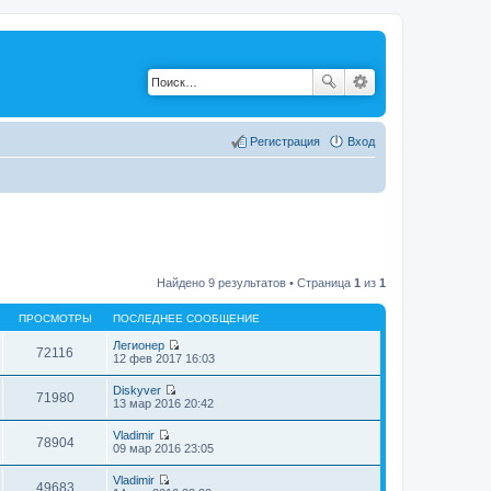
Регистрация
Вход
Найдено 9 результатов • Страница
1
из
1
ПРОСМОТРЫ
ПОСЛЕДНЕЕ СООБЩЕНИЕ
Легионер
72116
П
12 фев 2017 16:03
е
р
Diskyver
е
71980
П
13 мар 2016 20:42
й
е
т
р
Vladimir
и
е
78904
П
09 мар 2016 23:05
к
й
е
п
т
р
о
Vladimir
и
е
49683
с