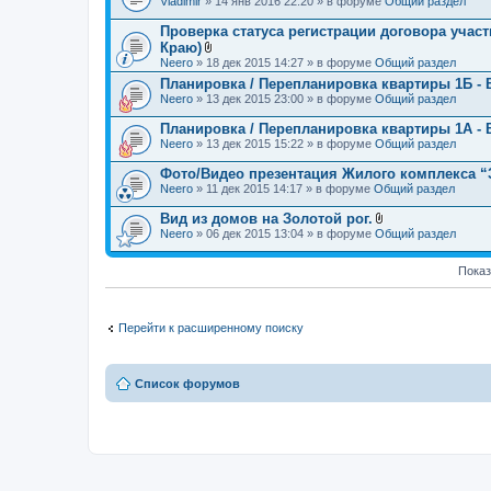
Vladimir
» 14 янв 2016 22:20 » в форуме
Общий раздел
е
л
н
о
Проверка статуса регистрации договора учас
и
ж
я
Краю)
е
В
Neero
» 18 дек 2015 14:27 » в форуме
Общий раздел
н
л
и
Планировка / Перепланировка квартиры 1Б - 
о
я
Neero
» 13 дек 2015 23:00 » в форуме
ж
Общий раздел
е
н
Планировка / Перепланировка квартиры 1А - 
и
Neero
» 13 дек 2015 15:22 » в форуме
Общий раздел
я
Фото/Видео презентация Жилого комплекса “З
Neero
» 11 дек 2015 14:17 » в форуме
Общий раздел
Вид из домов на Золотой рог.
В
Neero
» 06 дек 2015 13:04 » в форуме
Общий раздел
л
о
ж
Показ
е
н
и
я
Перейти к расширенному поиску
Список форумов