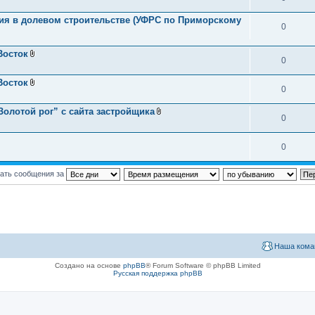
тия в долевом строительстве (УФРС по Приморскому
0
Восток
0
В
л
о
Восток
ж
0
В
е
л
н
о
олотой рог” с сайта застройщика
и
ж
0
В
я
е
л
н
о
и
ж
0
я
е
н
и
ать сообщения за
я
Наша кома
Создано на основе
phpBB
® Forum Software © phpBB Limited
Русская поддержка phpBB