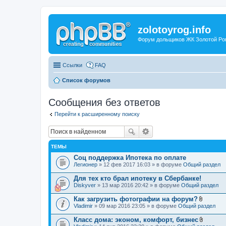
zolotoyrog.info
Форум дольщиков ЖК Золотой Рог,
Ссылки
FAQ
Список форумов
Сообщения без ответов
Перейти к расширенному поиску
ТЕМЫ
Соц поддержка Ипотека по оплате
Легионер
» 12 фев 2017 16:03 » в форуме
Общий раздел
Для тех кто брал ипотеку в Сбербанке!
Diskyver
» 13 мар 2016 20:42 » в форуме
Общий раздел
Как загрузить фотографии на форум?
В
Vladimir
» 09 мар 2016 23:05 » в форуме
Общий раздел
л
о
Класс дома: эконом, комфорт, бизнес
ж
В