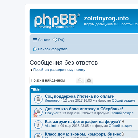
zolotoyrog.info
Форум дольщиков ЖК Золотой Рог,
Ссылки
FAQ
Список форумов
Сообщения без ответов
Перейти к расширенному поиску
ТЕМЫ
Соц поддержка Ипотека по оплате
Легионер
» 12 фев 2017 16:03 » в форуме
Общий раздел
Для тех кто брал ипотеку в Сбербанке!
Diskyver
» 13 мар 2016 20:42 » в форуме
Общий раздел
Как загрузить фотографии на форум?
В
Vladimir
» 09 мар 2016 23:05 » в форуме
Общий раздел
л
о
Класс дома: эконом, комфорт, бизнес
ж
В