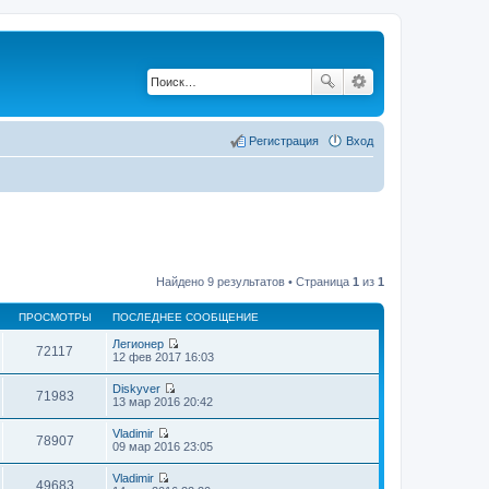
Регистрация
Вход
Найдено 9 результатов • Страница
1
из
1
ПРОСМОТРЫ
ПОСЛЕДНЕЕ СООБЩЕНИЕ
Легионер
72117
П
12 фев 2017 16:03
е
р
Diskyver
е
71983
П
13 мар 2016 20:42
й
е
т
р
Vladimir
и
е
78907
П
09 мар 2016 23:05
к
й
е
п
т
р
о
Vladimir
и
е
49683
с