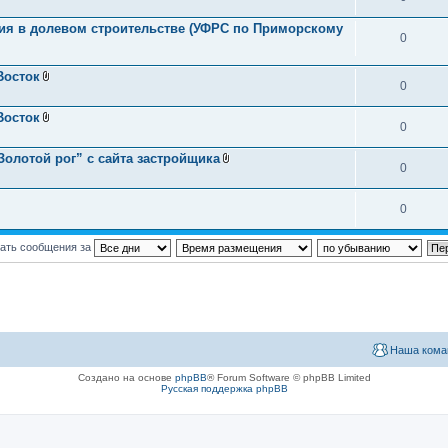
тия в долевом строительстве (УФРС по Приморскому
0
Восток
0
В
л
о
Восток
ж
0
В
е
л
н
о
олотой рог” с сайта застройщика
и
ж
0
В
я
е
л
н
о
и
ж
0
я
е
н
и
ать сообщения за
я
Наша кома
Создано на основе
phpBB
® Forum Software © phpBB Limited
Русская поддержка phpBB