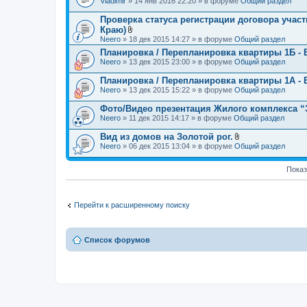
Vladimir
» 14 янв 2016 22:20 » в форуме
Общий раздел
е
л
н
о
Проверка статуса регистрации договора учас
и
ж
я
Краю)
е
В
Neero
» 18 дек 2015 14:27 » в форуме
Общий раздел
н
л
и
Планировка / Перепланировка квартиры 1Б - 
о
я
Neero
» 13 дек 2015 23:00 » в форуме
ж
Общий раздел
е
н
Планировка / Перепланировка квартиры 1А - 
и
Neero
» 13 дек 2015 15:22 » в форуме
Общий раздел
я
Фото/Видео презентация Жилого комплекса “З
Neero
» 11 дек 2015 14:17 » в форуме
Общий раздел
Вид из домов на Золотой рог.
В
Neero
» 06 дек 2015 13:04 » в форуме
Общий раздел
л
о
ж
Показ
е
н
и
я
Перейти к расширенному поиску
Список форумов