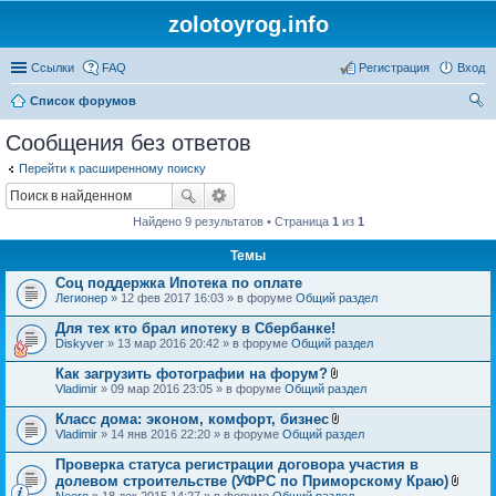
zolotoyrog.info
Ссылки
FAQ
Регистрация
Вход
Список форумов
ои
Сообщения без ответов
ск
Перейти к расширенному поиску
Найдено 9 результатов • Страница
1
из
1
Темы
Соц поддержка Ипотека по оплате
Легионер
» 12 фев 2017 16:03 » в форуме
Общий раздел
Для тех кто брал ипотеку в Сбербанке!
Diskyver
» 13 мар 2016 20:42 » в форуме
Общий раздел
Как загрузить фотографии на форум?
В
Vladimir
» 09 мар 2016 23:05 » в форуме
Общий раздел
л
о
Класс дома: эконом, комфорт, бизнес
ж
В
Vladimir
» 14 янв 2016 22:20 » в форуме
Общий раздел
е
л
н
о
Проверка статуса регистрации договора участия в
и
ж
я
долевом строительстве (УФРС по Приморскому Краю)
е
В
Neero
» 18 дек 2015 14:27 » в форуме
Общий раздел