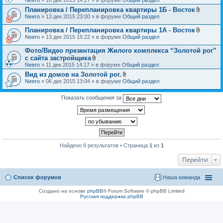
н
л
и
Планировка / Перепланировка квартиры 1Б - Восток
о
я
В
Neero
» 13 дек 2015 23:00 » в форуме
Общий раздел
ж
л
е
о
н
Планировка / Перепланировка квартиры 1А - Восток
ж
и
В
Neero
» 13 дек 2015 15:22 » в форуме
Общий раздел
е
я
л
н
о
Фото/Видео презентация Жилого комплекса “Золотой рог”
и
ж
я
с сайта застройщика
е
В
Neero
» 11 дек 2015 14:17 » в форуме
Общий раздел
н
л
и
Вид из домов на Золотой рог.
о
я
В
Neero
» 06 дек 2015 13:04 » в форуме
ж
Общий раздел
л
е
о
н
ж
Показать сообщения за
и
е
я
н
и
я
Найдено 9 результатов • Страница
1
из
1
Перейти
Список форумов
Наша команда
Создано на основе
phpBB
® Forum Software © phpBB Limited
Русская поддержка phpBB