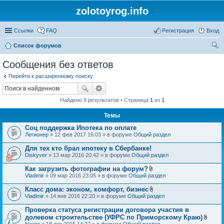
zolotoyrog.info
Ссылки
FAQ
Регистрация
Вход
Список форумов
ои
Сообщения без ответов
ск
Перейти к расширенному поиску
Найдено 9 результатов • Страница
1
из
1
Темы
Соц поддержка Ипотека по оплате
Легионер
» 12 фев 2017 16:03 » в форуме
Общий раздел
Для тех кто брал ипотеку в Сбербанке!
Diskyver
» 13 мар 2016 20:42 » в форуме
Общий раздел
Как загрузить фотографии на форум?
В
Vladimir
» 09 мар 2016 23:05 » в форуме
Общий раздел
л
о
Класс дома: эконом, комфорт, бизнес
ж
В
Vladimir
» 14 янв 2016 22:20 » в форуме
Общий раздел
е
л
н
о
Проверка статуса регистрации договора участия в
и
ж
я
долевом строительстве (УФРС по Приморскому Краю)
е
В
Neero
» 18 дек 2015 14:27 » в форуме
Общий раздел