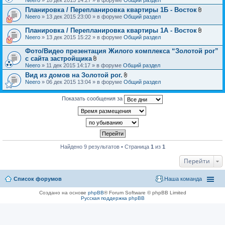
н
л
и
Планировка / Перепланировка квартиры 1Б - Восток
о
я
В
Neero
» 13 дек 2015 23:00 » в форуме
Общий раздел
ж
л
е
о
н
Планировка / Перепланировка квартиры 1А - Восток
ж
и
В
Neero
» 13 дек 2015 15:22 » в форуме
Общий раздел
е
я
л
н
о
Фото/Видео презентация Жилого комплекса “Золотой рог”
и
ж
я
с сайта застройщика
е
В
Neero
» 11 дек 2015 14:17 » в форуме
Общий раздел
н
л
и
Вид из домов на Золотой рог.
о
я
В
Neero
» 06 дек 2015 13:04 » в форуме
ж
Общий раздел
л
е
о
н
ж
Показать сообщения за
и
е
я
н
и
я
Найдено 9 результатов • Страница
1
из
1
Перейти
Список форумов
Наша команда
Создано на основе
phpBB
® Forum Software © phpBB Limited
Русская поддержка phpBB