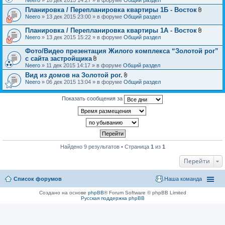
н
л
и
Планировка / Перепланировка квартиры 1Б - Восток
о
я
В
Neero
» 13 дек 2015 23:00 » в форуме
Общий раздел
ж
л
е
о
н
Планировка / Перепланировка квартиры 1А - Восток
ж
и
В
Neero
» 13 дек 2015 15:22 » в форуме
Общий раздел
е
я
л
н
о
Фото/Видео презентация Жилого комплекса “Золотой рог”
и
ж
я
с сайта застройщика
е
В
Neero
» 11 дек 2015 14:17 » в форуме
Общий раздел
н
л
и
Вид из домов на Золотой рог.
о
я
В
Neero
» 06 дек 2015 13:04 » в форуме
ж
Общий раздел
л
е
о
н
ж
Показать сообщения за
и
е
я
н
и
я
Найдено 9 результатов • Страница
1
из
1
Перейти
Список форумов
Наша команда
Создано на основе
phpBB
® Forum Software © phpBB Limited
Русская поддержка phpBB