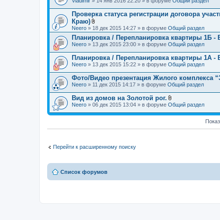
Vladimir
» 14 янв 2016 22:20 » в форуме
Общий раздел
е
л
н
о
Проверка статуса регистрации договора учас
и
ж
я
Краю)
е
В
Neero
» 18 дек 2015 14:27 » в форуме
Общий раздел
н
л
и
Планировка / Перепланировка квартиры 1Б - 
о
я
Neero
» 13 дек 2015 23:00 » в форуме
ж
Общий раздел
е
н
Планировка / Перепланировка квартиры 1А - 
и
Neero
» 13 дек 2015 15:22 » в форуме
Общий раздел
я
Фото/Видео презентация Жилого комплекса “З
Neero
» 11 дек 2015 14:17 » в форуме
Общий раздел
Вид из домов на Золотой рог.
В
Neero
» 06 дек 2015 13:04 » в форуме
Общий раздел
л
о
ж
Показ
е
н
и
я
Перейти к расширенному поиску
Список форумов