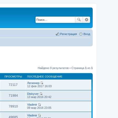
Регистрация
Вход
Найдено 9 результатов • Страница
1
из
1
ПРОСМОТРЫ
ПОСЛЕДНЕЕ СООБЩЕНИЕ
Легионер
72117
П
12 фев 2017 16:03
е
р
Diskyver
е
71984
П
13 мар 2016 20:42
й
е
т
р
Vladimir
и
е
78910
П
09 мар 2016 23:05
к
й
е
п
т
р
о
Vladimir
и
е
49685
с