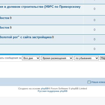
тия в долевом строительстве (УФРС по Приморскому
0
Восток
0
В
л
о
Восток
ж
0
В
е
л
н
о
олотой рог” с сайта застройщика
и
ж
0
В
я
е
л
н
о
и
ж
0
я
е
н
и
ать сообщения за
я
Наша кома
Создано на основе
phpBB
® Forum Software © phpBB Limited
Русская поддержка phpBB