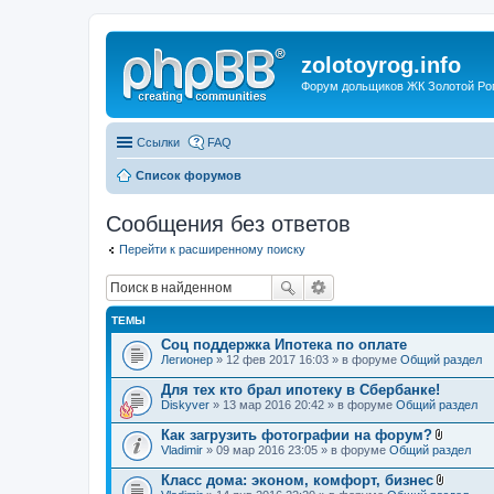
zolotoyrog.info
Форум дольщиков ЖК Золотой Рог,
Ссылки
FAQ
Список форумов
Сообщения без ответов
Перейти к расширенному поиску
ТЕМЫ
Соц поддержка Ипотека по оплате
Легионер
» 12 фев 2017 16:03 » в форуме
Общий раздел
Для тех кто брал ипотеку в Сбербанке!
Diskyver
» 13 мар 2016 20:42 » в форуме
Общий раздел
Как загрузить фотографии на форум?
В
Vladimir
» 09 мар 2016 23:05 » в форуме
Общий раздел
л
о
Класс дома: эконом, комфорт, бизнес
ж
В