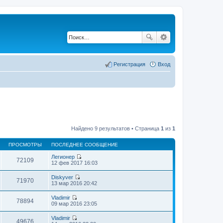
Регистрация
Вход
Найдено 9 результатов • Страница
1
из
1
ПРОСМОТРЫ
ПОСЛЕДНЕЕ СООБЩЕНИЕ
Легионер
72109
П
12 фев 2017 16:03
е
р
Diskyver
е
71970
П
13 мар 2016 20:42
й
е
т
р
Vladimir
и
е
78894
П
09 мар 2016 23:05
к
й
е
п
т
р
о
Vladimir
и
е
49676
с