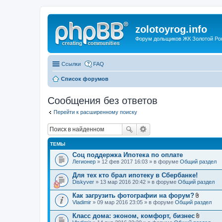
zolotoyrog.info
Форум дольщиков ЖК Золотой Рог,
Ссылки
FAQ
Список форумов
Сообщения без ответов
Перейти к расширенному поиску
ТЕМЫ
Соц поддержка Ипотека по оплате
Легионер
» 12 фев 2017 16:03 » в форуме
Общий раздел
Для тех кто брал ипотеку в Сбербанке!
Diskyver
» 13 мар 2016 20:42 » в форуме
Общий раздел
Как загрузить фотографии на форум?
В
Vladimir
» 09 мар 2016 23:05 » в форуме
Общий раздел
л
о
Класс дома: эконом, комфорт, бизнес
ж
В