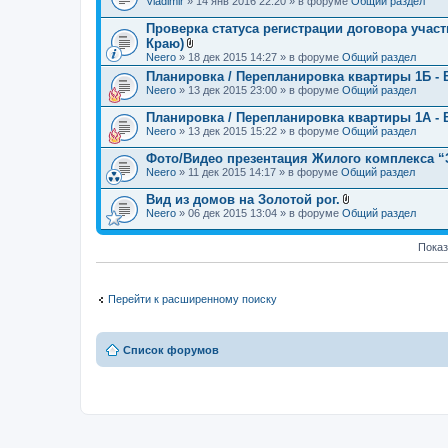
Vladimir
» 14 янв 2016 22:20 » в форуме
Общий раздел
е
л
н
о
Проверка статуса регистрации договора учас
и
ж
я
Краю)
е
В
Neero
» 18 дек 2015 14:27 » в форуме
Общий раздел
н
л
и
Планировка / Перепланировка квартиры 1Б - 
о
я
Neero
» 13 дек 2015 23:00 » в форуме
ж
Общий раздел
е
н
Планировка / Перепланировка квартиры 1А - 
и
Neero
» 13 дек 2015 15:22 » в форуме
Общий раздел
я
Фото/Видео презентация Жилого комплекса “З
Neero
» 11 дек 2015 14:17 » в форуме
Общий раздел
Вид из домов на Золотой рог.
В
Neero
» 06 дек 2015 13:04 » в форуме
Общий раздел
л
о
ж
Показ
е
н
и
я
Перейти к расширенному поиску
Список форумов