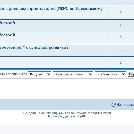
тия в долевом строительстве (УФРС по Приморскому
0
Восток
0
В
л
о
Восток
ж
0
В
е
л
н
о
олотой рог” с сайта застройщика
и
ж
0
В
я
е
л
н
о
и
ж
0
я
е
н
и
ать сообщения за
я
Наша кома
Создано на основе
phpBB
® Forum Software © phpBB Limited
Русская поддержка phpBB