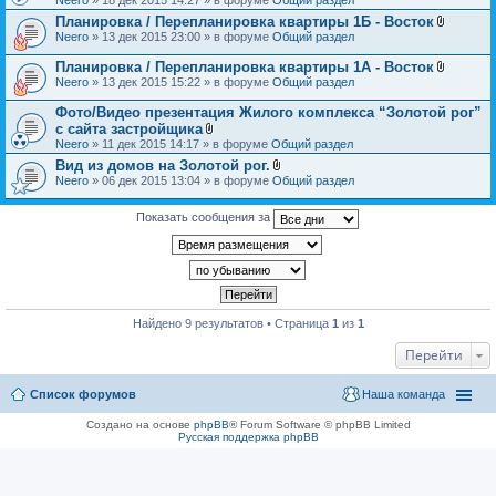
н
л
и
Планировка / Перепланировка квартиры 1Б - Восток
о
я
В
Neero
» 13 дек 2015 23:00 » в форуме
Общий раздел
ж
л
е
о
н
Планировка / Перепланировка квартиры 1А - Восток
ж
и
В
Neero
» 13 дек 2015 15:22 » в форуме
Общий раздел
е
я
л
н
о
Фото/Видео презентация Жилого комплекса “Золотой рог”
и
ж
я
с сайта застройщика
е
В
Neero
» 11 дек 2015 14:17 » в форуме
Общий раздел
н
л
и
Вид из домов на Золотой рог.
о
я
В
Neero
» 06 дек 2015 13:04 » в форуме
ж
Общий раздел
л
е
о
н
ж
Показать сообщения за
и
е
я
н
и
я
Найдено 9 результатов • Страница
1
из
1
Перейти
Список форумов
Наша команда
Создано на основе
phpBB
® Forum Software © phpBB Limited
Русская поддержка phpBB