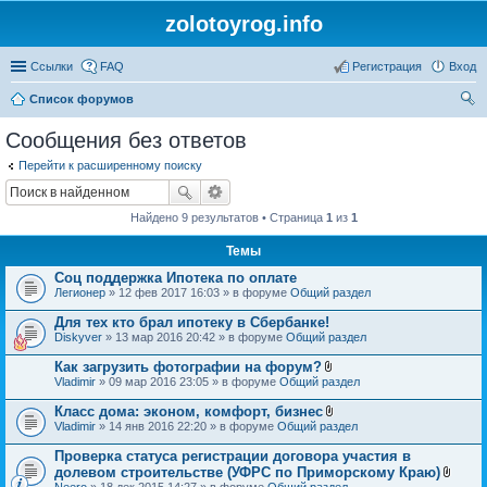
zolotoyrog.info
Ссылки
FAQ
Регистрация
Вход
Список форумов
ои
Сообщения без ответов
ск
Перейти к расширенному поиску
Найдено 9 результатов • Страница
1
из
1
Темы
Соц поддержка Ипотека по оплате
Легионер
» 12 фев 2017 16:03 » в форуме
Общий раздел
Для тех кто брал ипотеку в Сбербанке!
Diskyver
» 13 мар 2016 20:42 » в форуме
Общий раздел
Как загрузить фотографии на форум?
В
Vladimir
» 09 мар 2016 23:05 » в форуме
Общий раздел
л
о
Класс дома: эконом, комфорт, бизнес
ж
В
Vladimir
» 14 янв 2016 22:20 » в форуме
Общий раздел
е
л
н
о
Проверка статуса регистрации договора участия в
и
ж
я
долевом строительстве (УФРС по Приморскому Краю)
е
В
Neero
» 18 дек 2015 14:27 » в форуме
Общий раздел