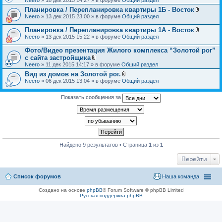
н
л
и
Планировка / Перепланировка квартиры 1Б - Восток
о
я
В
Neero
» 13 дек 2015 23:00 » в форуме
Общий раздел
ж
л
е
о
н
Планировка / Перепланировка квартиры 1А - Восток
ж
и
В
Neero
» 13 дек 2015 15:22 » в форуме
Общий раздел
е
я
л
н
о
Фото/Видео презентация Жилого комплекса “Золотой рог”
и
ж
я
с сайта застройщика
е
В
Neero
» 11 дек 2015 14:17 » в форуме
Общий раздел
н
л
и
Вид из домов на Золотой рог.
о
я
В
Neero
» 06 дек 2015 13:04 » в форуме
ж
Общий раздел
л
е
о
н
ж
Показать сообщения за
и
е
я
н
и
я
Найдено 9 результатов • Страница
1
из
1
Перейти
Список форумов
Наша команда
Создано на основе
phpBB
® Forum Software © phpBB Limited
Русская поддержка phpBB