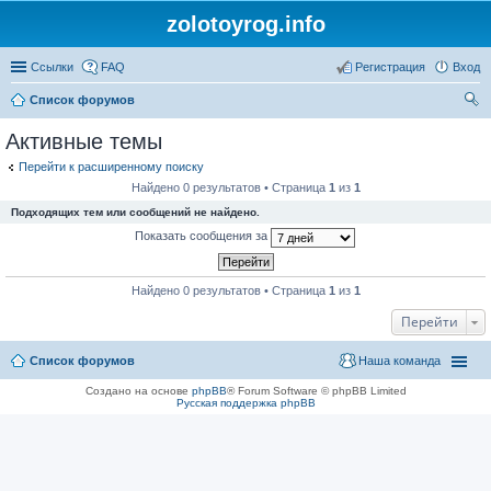
zolotoyrog.info
Ссылки
FAQ
Регистрация
Вход
Список форумов
ои
Активные темы
ск
Перейти к расширенному поиску
Найдено 0 результатов • Страница
1
из
1
Подходящих тем или сообщений не найдено.
Показать сообщения за
Найдено 0 результатов • Страница
1
из
1
Перейти
Список форумов
Наша команда
Создано на основе
phpBB
® Forum Software © phpBB Limited
Русская поддержка phpBB