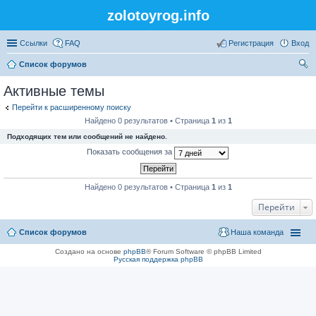
zolotoyrog.info
Ссылки
FAQ
Регистрация
Вход
Список форумов
ои
Активные темы
ск
Перейти к расширенному поиску
Найдено 0 результатов • Страница
1
из
1
Подходящих тем или сообщений не найдено.
Показать сообщения за
Найдено 0 результатов • Страница
1
из
1
Перейти
Список форумов
Наша команда
Создано на основе
phpBB
® Forum Software © phpBB Limited
Русская поддержка phpBB