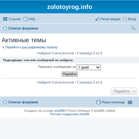
zolotoyrog.info
Ссылки
FAQ
Регистрация
Вход
Список форумов
ои
Активные темы
ск
Перейти к расширенному поиску
Найдено 0 результатов • Страница
1
из
1
Подходящих тем или сообщений не найдено.
Показать сообщения за
Найдено 0 результатов • Страница
1
из
1
Перейти
Список форумов
Наша команда
Создано на основе
phpBB
® Forum Software © phpBB Limited
Русская поддержка phpBB