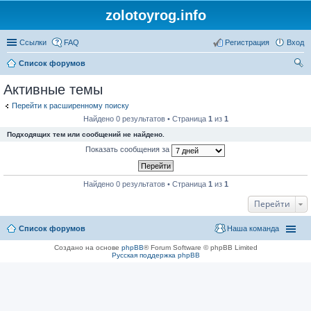
zolotoyrog.info
Ссылки
FAQ
Регистрация
Вход
Список форумов
ои
Активные темы
ск
Перейти к расширенному поиску
Найдено 0 результатов • Страница
1
из
1
Подходящих тем или сообщений не найдено.
Показать сообщения за
Найдено 0 результатов • Страница
1
из
1
Перейти
Список форумов
Наша команда
Создано на основе
phpBB
® Forum Software © phpBB Limited
Русская поддержка phpBB