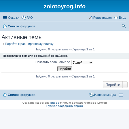
zolotoyrog.info
Ссылки
FAQ
Регистрация
Вход
Список форумов
ои
Активные темы
ск
Перейти к расширенному поиску
Найдено 0 результатов • Страница
1
из
1
Подходящих тем или сообщений не найдено.
Показать сообщения за
Найдено 0 результатов • Страница
1
из
1
Перейти
Список форумов
Наша команда
Создано на основе
phpBB
® Forum Software © phpBB Limited
Русская поддержка phpBB