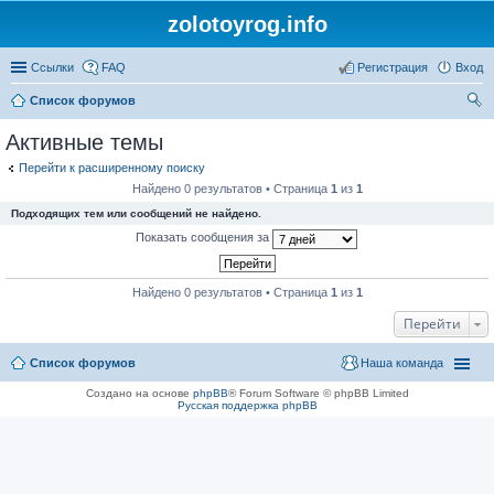
zolotoyrog.info
Ссылки
FAQ
Регистрация
Вход
Список форумов
ои
Активные темы
ск
Перейти к расширенному поиску
Найдено 0 результатов • Страница
1
из
1
Подходящих тем или сообщений не найдено.
Показать сообщения за
Найдено 0 результатов • Страница
1
из
1
Перейти
Список форумов
Наша команда
Создано на основе
phpBB
® Forum Software © phpBB Limited
Русская поддержка phpBB