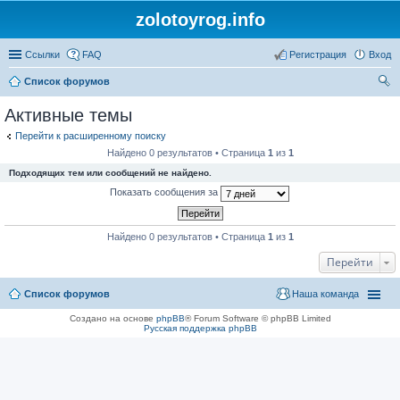
zolotoyrog.info
Ссылки
FAQ
Регистрация
Вход
Список форумов
ои
Активные темы
ск
Перейти к расширенному поиску
Найдено 0 результатов • Страница
1
из
1
Подходящих тем или сообщений не найдено.
Показать сообщения за
Найдено 0 результатов • Страница
1
из
1
Перейти
Список форумов
Наша команда
Создано на основе
phpBB
® Forum Software © phpBB Limited
Русская поддержка phpBB