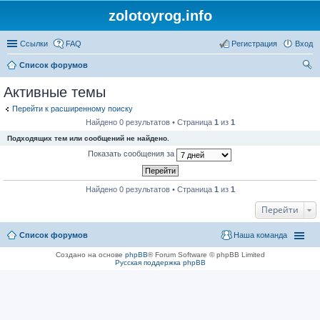
zolotoyrog.info
Ссылки
FAQ
Регистрация
Вход
Список форумов
ои
Активные темы
ск
Перейти к расширенному поиску
Найдено 0 результатов • Страница
1
из
1
Подходящих тем или сообщений не найдено.
Показать сообщения за
Найдено 0 результатов • Страница
1
из
1
Перейти
Список форумов
Наша команда
Создано на основе
phpBB
® Forum Software © phpBB Limited
Русская поддержка phpBB