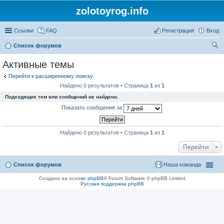
zolotoyrog.info
Ссылки
FAQ
Регистрация
Вход
Список форумов
ои
Активные темы
ск
Перейти к расширенному поиску
Найдено 0 результатов • Страница
1
из
1
Подходящих тем или сообщений не найдено.
Показать сообщения за
Найдено 0 результатов • Страница
1
из
1
Перейти
Список форумов
Наша команда
Создано на основе
phpBB
® Forum Software © phpBB Limited
Русская поддержка phpBB