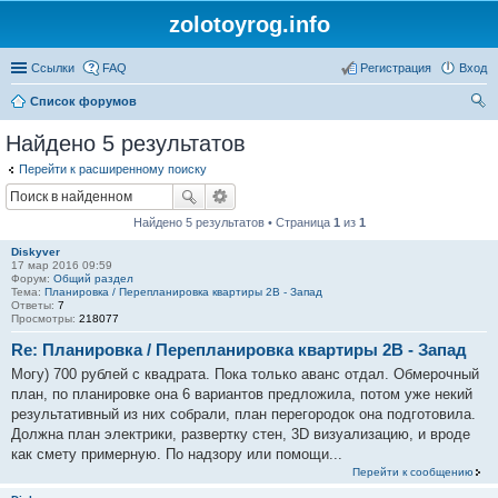
zolotoyrog.info
Ссылки
FAQ
Регистрация
Вход
Список форумов
ои
Найдено 5 результатов
ск
Перейти к расширенному поиску
Найдено 5 результатов • Страница
1
из
1
Diskyver
17 мар 2016 09:59
Форум:
Общий раздел
Тема:
Планировка / Перепланировка квартиры 2В - Запад
Ответы:
7
Просмотры:
218077
Re: Планировка / Перепланировка квартиры 2В - Запад
Могу) 700 рублей с квадрата. Пока только аванс отдал. Обмерочный
план, по планировке она 6 вариантов предложила, потом уже некий
результативный из них собрали, план перегородок она подготовила.
Должна план электрики, развертку стен, 3D визуализацию, и вроде
как смету примерную. По надзору или помощи...
Перейти к сообщению