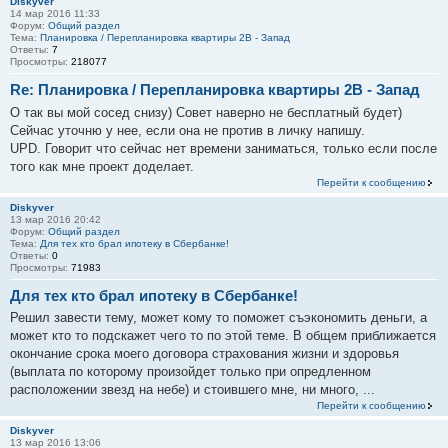
Diskyver
14 мар 2016 11:33
Форум:
Общий раздел
Тема:
Планировка / Перепланировка квартиры 2В - Запад
Ответы:
7
Просмотры:
218077
Re: Планировка / Перепланировка квартиры 2В - Запад
О так вы мой сосед снизу) Совет наверно не бесплатный будет)
Сейчас уточню у нее, если она не против в личку напишу.
UPD. Говорит что сейчас нет времени заниматься, только если после
того как мне проект доделает.
Перейти к сообщению
Diskyver
13 мар 2016 20:42
Форум:
Общий раздел
Тема:
Для тех кто брал ипотеку в Сбербанке!
Ответы:
0
Просмотры:
71983
Для тех кто брал ипотеку в Сбербанке!
Решил завести тему, может кому то поможет съэкономить деньги, а
может кто то подскажет чего то по этой теме. В общем приближается
окончание срока моего договора страхования жизни и здоровья
(выплата по которому произойдет только при опредленном
расположении звезд на небе) и стоившего мне, ни много, ...
Перейти к сообщению
Diskyver
13 мар 2016 13:06