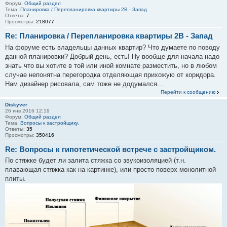
Форум:
Общий раздел
Тема:
Планировка / Перепланировка квартиры 2В - Запад
Ответы:
7
Просмотры:
218077
Re: Планировка / Перепланировка квартиры 2В - Запад
На форуме есть владельцы данных квартир? Что думаете по поводу
данной планировки? Добрый день, есть! Ну вообще для начала надо
знать что вы хотите в той или иной комнате разместить, но в любом
случае непонятна перегородка отделяющая прихожую от коридора.
Нам дизайнер рисовала, сам тоже не додумался...
Перейти к сообщению
Diskyver
26 янв 2016 12:19
Форум:
Общий раздел
Тема:
Вопросы к застройщику.
Ответы:
35
Просмотры:
350416
Re: Вопросы к гипотетической встрече с застройщиком.
По стяжке будет ли залита стяжка со звукоизоляцией (т.н.
плавающая стяжка как на картинке), или просто поверх монолитной
плиты.