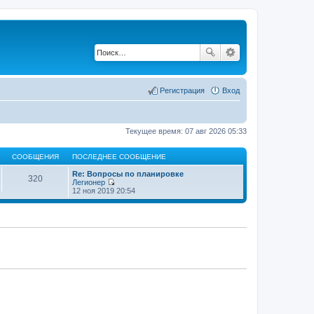
Регистрация
Вход
Текущее время: 07 авг 2026 05:33
СООБЩЕНИЯ
ПОСЛЕДНЕЕ СООБЩЕНИЕ
Re: Вопросы по планировке
320
Легионер
П
12 ноя 2019 20:54
е
р
е
й
т
и
к
п
о
с
л
е
д
н