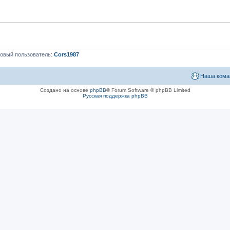
овый пользователь:
Cors1987
Наша кома
Создано на основе
phpBB
® Forum Software © phpBB Limited
Русская поддержка phpBB