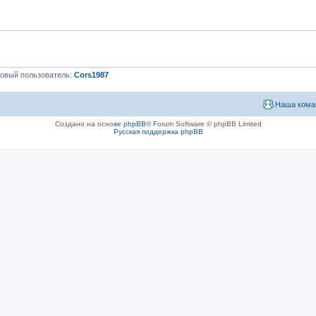
овый пользователь:
Cors1987
Наша кома
Создано на основе
phpBB
® Forum Software © phpBB Limited
Русская поддержка phpBB