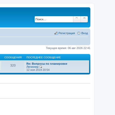
Регистрация
Вход
Текущее время: 06 авг 2026 22:41
СООБЩЕНИЯ
ПОСЛЕДНЕЕ СООБЩЕНИЕ
Re: Вопросы по планировке
320
Легионер
П
12 ноя 2019 20:54
е
р
е
й
т
и
к
п
о
с
л
е
д
н