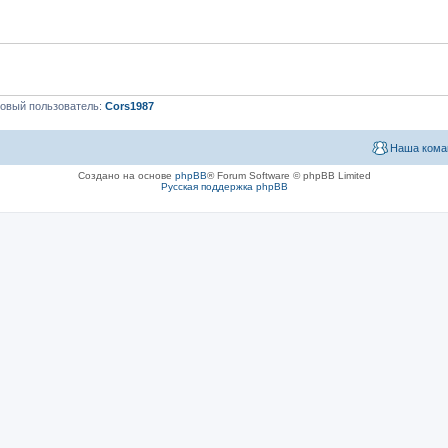
овый пользователь:
Cors1987
Наша кома
Создано на основе
phpBB
® Forum Software © phpBB Limited
Русская поддержка phpBB