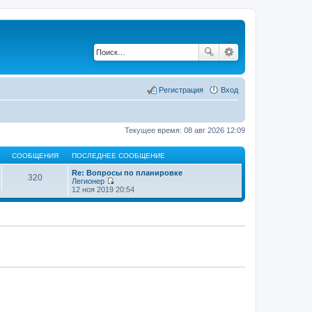
Регистрация
Вход
Текущее время: 08 авг 2026 12:09
СООБЩЕНИЯ
ПОСЛЕДНЕЕ СООБЩЕНИЕ
Re: Вопросы по планировке
320
Легионер
П
12 ноя 2019 20:54
е
р
е
й
т
и
к
п
о
с
л
е
д
н