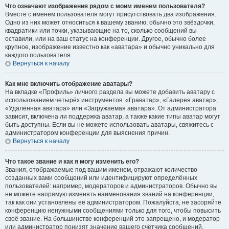
Что означают изображения рядом с моим именем пользователя?
Вместе с именем пользователя могут присутствовать два изображения.
Одно из них может относиться к вашему званию, обычно это звёздочки,
квадратики или точки, указывающие на то, сколько сообщений вы
оставили, или на ваш статус на конференции. Другое, обычно более
крупное, изображение известно как «аватара» и обычно уникально для
каждого пользователя.
Вернуться к началу
Как мне включить отображение аватары?
На вкладке «Профиль» личного раздела вы можете добавить аватару с
использованием четырёх инструментов: «Граватар», «Галерея аватар»,
«Удалённая аватара» или «Загружаемая аватара». От администратора
зависит, включена ли поддержка аватар, а также какие типы аватар могут
быть доступны. Если вы не можете использовать аватары, свяжитесь с
администратором конференции для выяснения причин.
Вернуться к началу
Что такое звание и как я могу изменить его?
Звания, отображаемые под вашим именем, отражают количество
созданных вами сообщений или идентифицируют определённых
пользователей: например, модераторов и администраторов. Обычно вы
не можете напрямую изменять наименования званий на конференции,
так как они установлены её администратором. Пожалуйста, не засоряйте
конференцию ненужными сообщениями только для того, чтобы повысить
своё звание. На большинстве конференций это запрещено, и модератор
или администратор понизят значение вашего счётчика сообщений.