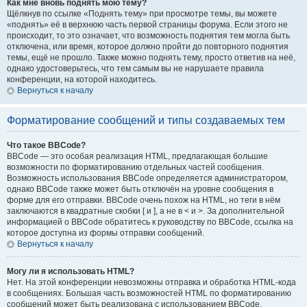
Как мне вновь поднять мою тему?
Щёлкнув по ссылке «Поднять тему» при просмотре темы, вы можете
«поднять» её в верхнюю часть первой страницы форума. Если этого не
происходит, то это означает, что возможность поднятия тем могла быть
отключена, или время, которое должно пройти до повторного поднятия
темы, ещё не прошло. Также можно поднять тему, просто ответив на неё,
однако удостоверьтесь, что тем самым вы не нарушаете правила
конференции, на которой находитесь.
Вернуться к началу
Форматирование сообщений и типы создаваемых тем
Что такое BBCode?
BBCode — это особая реализация HTML, предлагающая большие
возможности по форматированию отдельных частей сообщения.
Возможность использования BBCode определяется администратором,
однако BBCode также может быть отключён на уровне сообщения в
форме для его отправки. BBCode очень похож на HTML, но теги в нём
заключаются в квадратные скобки [ и ], а не в < и >. За дополнительной
информацией о BBCode обратитесь к руководству по BBCode, ссылка на
которое доступна из формы отправки сообщений.
Вернуться к началу
Могу ли я использовать HTML?
Нет. На этой конференции невозможны отправка и обработка HTML-кода
в сообщениях. Большая часть возможностей HTML по форматированию
сообщений может быть реализована с использованием BBCode.