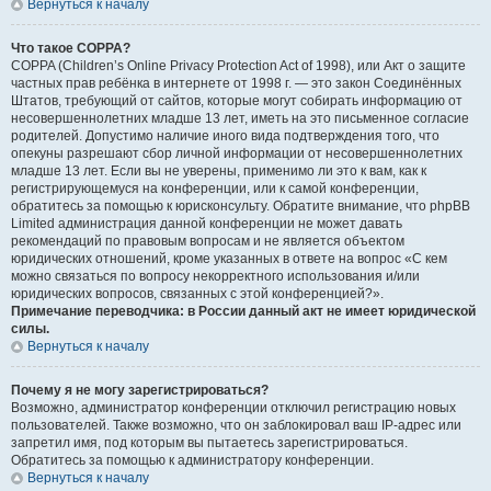
Вернуться к началу
Что такое COPPA?
COPPA (Children’s Online Privacy Protection Act of 1998), или Акт о защите
частных прав ребёнка в интернете от 1998 г. — это закон Соединённых
Штатов, требующий от сайтов, которые могут собирать информацию от
несовершеннолетних младше 13 лет, иметь на это письменное согласие
родителей. Допустимо наличие иного вида подтверждения того, что
опекуны разрешают сбор личной информации от несовершеннолетних
младше 13 лет. Если вы не уверены, применимо ли это к вам, как к
регистрирующемуся на конференции, или к самой конференции,
обратитесь за помощью к юрисконсульту. Обратите внимание, что phpBB
Limited администрация данной конференции не может давать
рекомендаций по правовым вопросам и не является объектом
юридических отношений, кроме указанных в ответе на вопрос «С кем
можно связаться по вопросу некорректного использования и/или
юридических вопросов, связанных с этой конференцией?».
Примечание переводчика: в России данный акт не имеет юридической
силы.
Вернуться к началу
Почему я не могу зарегистрироваться?
Возможно, администратор конференции отключил регистрацию новых
пользователей. Также возможно, что он заблокировал ваш IP-адрес или
запретил имя, под которым вы пытаетесь зарегистрироваться.
Обратитесь за помощью к администратору конференции.
Вернуться к началу