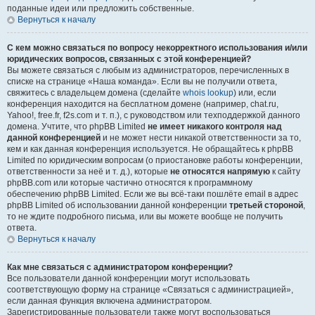
поданные идеи или предложить собственные.
Вернуться к началу
С кем можно связаться по вопросу некорректного использования и/или
юридических вопросов, связанных с этой конференцией?
Вы можете связаться с любым из администраторов, перечисленных в
списке на странице «Наша команда». Если вы не получили ответа,
свяжитесь с владельцем домена (сделайте
whois lookup
) или, если
конференция находится на бесплатном домене (например, chat.ru,
Yahoo!, free.fr, f2s.com и т. п.), с руководством или техподдержкой данного
домена. Учтите, что phpBB Limited
не имеет никакого контроля над
данной конференцией
и не может нести никакой ответственности за то,
кем и как данная конференция используется. Не обращайтесь к phpBB
Limited по юридическим вопросам (о приостановке работы конференции,
ответственности за неё и т. д.), которые
не относятся напрямую
к сайту
phpBB.com или которые частично относятся к программному
обеспечению phpBB Limited. Если же вы всё-таки пошлёте email в адрес
phpBB Limited об использовании данной конференции
третьей стороной
,
то не ждите подробного письма, или вы можете вообще не получить
ответа.
Вернуться к началу
Как мне связаться с администратором конференции?
Все пользователи данной конференции могут использовать
соответствующую форму на странице «Связаться с администрацией»,
если данная функция включена администратором.
Зарегистрированные пользователи также могут воспользоваться