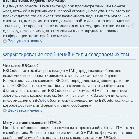
Как мне вновь поднять мою тему?
Щёлкнув по ссылке «Поднять тему» при просмотре темы, вы можете
«поднять» её в верхнюю часть первой страницы форума. Если этого не
происходит, то это означает, что возможность поднятия тем могла быть
отключена, или время, которое должно пройти до повторного поднятия
темы, ещё не прошло. Также можно поднять тему, просто ответив на неё,
однако удостоверьтесь, что тем самым вы не нарушаете правила
конференции, на которой находитесь.
Вернуться к началу
Форматирование сообщений и типы создаваемых тем
Что такое BBCode?
BBCode — это особая реализация HTML, предлагающая большие
возможности по форматированию отдельных частей сообщения.
Возможность использования BBCode определяется администратором,
однако BBCode также может быть отключён на уровне сообщения в
форме для его отправки. BBCode очень похож на HTML, но теги в нём
заключаются в квадратные скобки [ и ], а не в < и >. За дополнительной
информацией о BBCode обратитесь к руководству по BBCode, ссылка на
которое доступна из формы отправки сообщений.
Вернуться к началу
Могу ли я использовать HTML?
Нет. На этой конференции невозможны отправка и обработка HTML-кода
в сообщениях. Большая часть возможностей HTML по форматированию
сообщений может быть реализована с использованием BBCode.