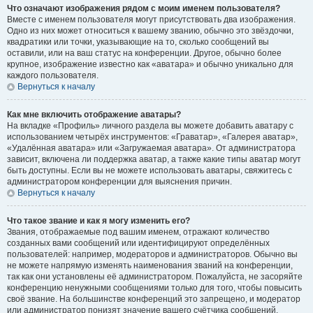
Что означают изображения рядом с моим именем пользователя?
Вместе с именем пользователя могут присутствовать два изображения.
Одно из них может относиться к вашему званию, обычно это звёздочки,
квадратики или точки, указывающие на то, сколько сообщений вы
оставили, или на ваш статус на конференции. Другое, обычно более
крупное, изображение известно как «аватара» и обычно уникально для
каждого пользователя.
Вернуться к началу
Как мне включить отображение аватары?
На вкладке «Профиль» личного раздела вы можете добавить аватару с
использованием четырёх инструментов: «Граватар», «Галерея аватар»,
«Удалённая аватара» или «Загружаемая аватара». От администратора
зависит, включена ли поддержка аватар, а также какие типы аватар могут
быть доступны. Если вы не можете использовать аватары, свяжитесь с
администратором конференции для выяснения причин.
Вернуться к началу
Что такое звание и как я могу изменить его?
Звания, отображаемые под вашим именем, отражают количество
созданных вами сообщений или идентифицируют определённых
пользователей: например, модераторов и администраторов. Обычно вы
не можете напрямую изменять наименования званий на конференции,
так как они установлены её администратором. Пожалуйста, не засоряйте
конференцию ненужными сообщениями только для того, чтобы повысить
своё звание. На большинстве конференций это запрещено, и модератор
или администратор понизят значение вашего счётчика сообщений.