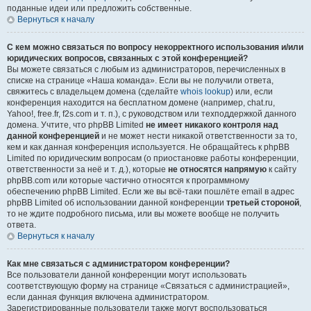
поданные идеи или предложить собственные.
Вернуться к началу
С кем можно связаться по вопросу некорректного использования и/или
юридических вопросов, связанных с этой конференцией?
Вы можете связаться с любым из администраторов, перечисленных в
списке на странице «Наша команда». Если вы не получили ответа,
свяжитесь с владельцем домена (сделайте
whois lookup
) или, если
конференция находится на бесплатном домене (например, chat.ru,
Yahoo!, free.fr, f2s.com и т. п.), с руководством или техподдержкой данного
домена. Учтите, что phpBB Limited
не имеет никакого контроля над
данной конференцией
и не может нести никакой ответственности за то,
кем и как данная конференция используется. Не обращайтесь к phpBB
Limited по юридическим вопросам (о приостановке работы конференции,
ответственности за неё и т. д.), которые
не относятся напрямую
к сайту
phpBB.com или которые частично относятся к программному
обеспечению phpBB Limited. Если же вы всё-таки пошлёте email в адрес
phpBB Limited об использовании данной конференции
третьей стороной
,
то не ждите подробного письма, или вы можете вообще не получить
ответа.
Вернуться к началу
Как мне связаться с администратором конференции?
Все пользователи данной конференции могут использовать
соответствующую форму на странице «Связаться с администрацией»,
если данная функция включена администратором.
Зарегистрированные пользователи также могут воспользоваться