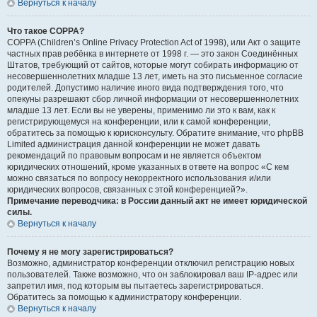
Вернуться к началу
Что такое COPPA?
COPPA (Children’s Online Privacy Protection Act of 1998), или Акт о защите
частных прав ребёнка в интернете от 1998 г. — это закон Соединённых
Штатов, требующий от сайтов, которые могут собирать информацию от
несовершеннолетних младше 13 лет, иметь на это письменное согласие
родителей. Допустимо наличие иного вида подтверждения того, что
опекуны разрешают сбор личной информации от несовершеннолетних
младше 13 лет. Если вы не уверены, применимо ли это к вам, как к
регистрирующемуся на конференции, или к самой конференции,
обратитесь за помощью к юрисконсульту. Обратите внимание, что phpBB
Limited администрация данной конференции не может давать
рекомендаций по правовым вопросам и не является объектом
юридических отношений, кроме указанных в ответе на вопрос «С кем
можно связаться по вопросу некорректного использования и/или
юридических вопросов, связанных с этой конференцией?».
Примечание переводчика: в России данный акт не имеет юридической
силы.
Вернуться к началу
Почему я не могу зарегистрироваться?
Возможно, администратор конференции отключил регистрацию новых
пользователей. Также возможно, что он заблокировал ваш IP-адрес или
запретил имя, под которым вы пытаетесь зарегистрироваться.
Обратитесь за помощью к администратору конференции.
Вернуться к началу