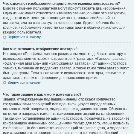
Что означают изображения рядом с моим именем пользователя?
Вместе с именем пользователя могут присутствовать два изображения.
Одно из них может относиться к вашему званию, обычно это звёздочки,
квадратики или точки, указывающие на то, сколько сообщений вы
оставили, или на ваш статус на конференции. Другое, обычно более
крупное, изображение известно как «аватара» и обычно уникально для
каждого пользователя.
Вернуться к началу
Как мне включить отображение аватары?
На вкладке «Профиль» личного раздела вы можете добавить аватару с
использованием четырёх инструментов: «Граватар», «Галерея аватар»,
«Удалённая аватара» или «Загружаемая аватара». От администратора
зависит, включена ли поддержка аватар, а также какие типы аватар могут
быть доступны. Если вы не можете использовать аватары, свяжитесь с
администратором конференции для выяснения причин.
Вернуться к началу
Что такое звание и как я могу изменить его?
Звания, отображаемые под вашим именем, отражают количество
созданных вами сообщений или идентифицируют определённых
пользователей: например, модераторов и администраторов. Обычно вы
не можете напрямую изменять наименования званий на конференции,
так как они установлены её администратором. Пожалуйста, не засоряйте
конференцию ненужными сообщениями только для того, чтобы повысить
своё звание. На большинстве конференций это запрещено, и модератор
или администратор понизят значение вашего счётчика сообщений.