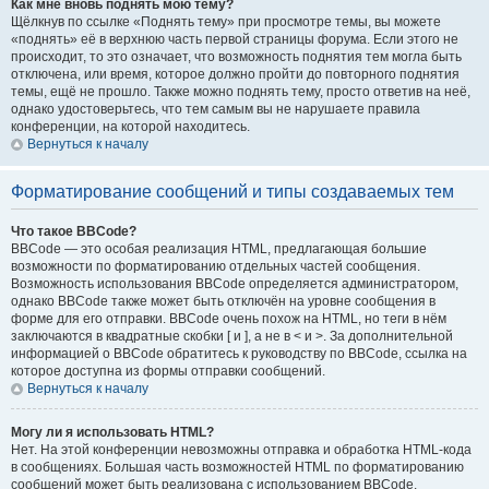
Как мне вновь поднять мою тему?
Щёлкнув по ссылке «Поднять тему» при просмотре темы, вы можете
«поднять» её в верхнюю часть первой страницы форума. Если этого не
происходит, то это означает, что возможность поднятия тем могла быть
отключена, или время, которое должно пройти до повторного поднятия
темы, ещё не прошло. Также можно поднять тему, просто ответив на неё,
однако удостоверьтесь, что тем самым вы не нарушаете правила
конференции, на которой находитесь.
Вернуться к началу
Форматирование сообщений и типы создаваемых тем
Что такое BBCode?
BBCode — это особая реализация HTML, предлагающая большие
возможности по форматированию отдельных частей сообщения.
Возможность использования BBCode определяется администратором,
однако BBCode также может быть отключён на уровне сообщения в
форме для его отправки. BBCode очень похож на HTML, но теги в нём
заключаются в квадратные скобки [ и ], а не в < и >. За дополнительной
информацией о BBCode обратитесь к руководству по BBCode, ссылка на
которое доступна из формы отправки сообщений.
Вернуться к началу
Могу ли я использовать HTML?
Нет. На этой конференции невозможны отправка и обработка HTML-кода
в сообщениях. Большая часть возможностей HTML по форматированию
сообщений может быть реализована с использованием BBCode.