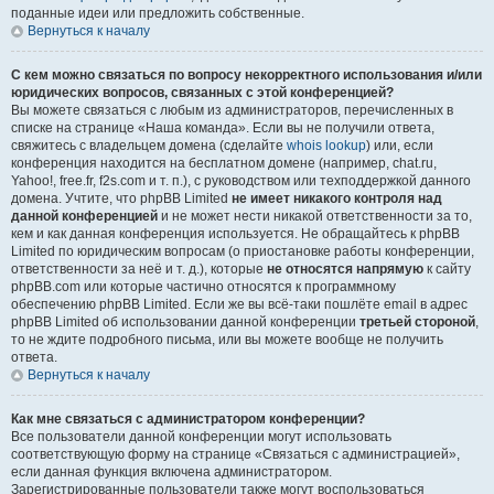
поданные идеи или предложить собственные.
Вернуться к началу
С кем можно связаться по вопросу некорректного использования и/или
юридических вопросов, связанных с этой конференцией?
Вы можете связаться с любым из администраторов, перечисленных в
списке на странице «Наша команда». Если вы не получили ответа,
свяжитесь с владельцем домена (сделайте
whois lookup
) или, если
конференция находится на бесплатном домене (например, chat.ru,
Yahoo!, free.fr, f2s.com и т. п.), с руководством или техподдержкой данного
домена. Учтите, что phpBB Limited
не имеет никакого контроля над
данной конференцией
и не может нести никакой ответственности за то,
кем и как данная конференция используется. Не обращайтесь к phpBB
Limited по юридическим вопросам (о приостановке работы конференции,
ответственности за неё и т. д.), которые
не относятся напрямую
к сайту
phpBB.com или которые частично относятся к программному
обеспечению phpBB Limited. Если же вы всё-таки пошлёте email в адрес
phpBB Limited об использовании данной конференции
третьей стороной
,
то не ждите подробного письма, или вы можете вообще не получить
ответа.
Вернуться к началу
Как мне связаться с администратором конференции?
Все пользователи данной конференции могут использовать
соответствующую форму на странице «Связаться с администрацией»,
если данная функция включена администратором.
Зарегистрированные пользователи также могут воспользоваться