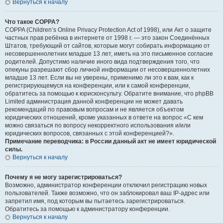
Вернуться к началу
Что такое COPPA?
COPPA (Children’s Online Privacy Protection Act of 1998), или Акт о защите
частных прав ребёнка в интернете от 1998 г. — это закон Соединённых
Штатов, требующий от сайтов, которые могут собирать информацию от
несовершеннолетних младше 13 лет, иметь на это письменное согласие
родителей. Допустимо наличие иного вида подтверждения того, что
опекуны разрешают сбор личной информации от несовершеннолетних
младше 13 лет. Если вы не уверены, применимо ли это к вам, как к
регистрирующемуся на конференции, или к самой конференции,
обратитесь за помощью к юрисконсульту. Обратите внимание, что phpBB
Limited администрация данной конференции не может давать
рекомендаций по правовым вопросам и не является объектом
юридических отношений, кроме указанных в ответе на вопрос «С кем
можно связаться по вопросу некорректного использования и/или
юридических вопросов, связанных с этой конференцией?».
Примечание переводчика: в России данный акт не имеет юридической
силы.
Вернуться к началу
Почему я не могу зарегистрироваться?
Возможно, администратор конференции отключил регистрацию новых
пользователей. Также возможно, что он заблокировал ваш IP-адрес или
запретил имя, под которым вы пытаетесь зарегистрироваться.
Обратитесь за помощью к администратору конференции.
Вернуться к началу