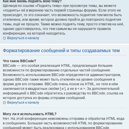
Как мне вновь поднять мою тему?
Щёлкнув по ссылке «Поднять тему» при просмотре темы, вы можете
«поднять» её в верхнюю часть первой страницы форума. Если этого не
происходит, то это означает, что возможность поднятия тем могла быть
отключена, или время, которое должно пройти до повторного поднятия
темы, ещё не прошло. Также можно поднять тему, просто ответив на неё,
однако удостоверьтесь, что тем самым вы не нарушаете правила
конференции, на которой находитесь.
Вернуться к началу
Форматирование сообщений и типы создаваемых тем
Что такое BBCode?
BBCode — это особая реализация HTML, предлагающая большие
возможности по форматированию отдельных частей сообщения.
Возможность использования BBCode определяется администратором,
однако BBCode также может быть отключён на уровне сообщения в
форме для его отправки. BBCode очень похож на HTML, но теги в нём
заключаются в квадратные скобки [ и ], а не в < и >. За дополнительной
информацией о BBCode обратитесь к руководству по BBCode, ссылка на
которое доступна из формы отправки сообщений.
Вернуться к началу
Могу ли я использовать HTML?
Нет. На этой конференции невозможны отправка и обработка HTML-кода
в сообщениях. Большая часть возможностей HTML по форматированию
сообщений может быть реализована с использованием BBCode.