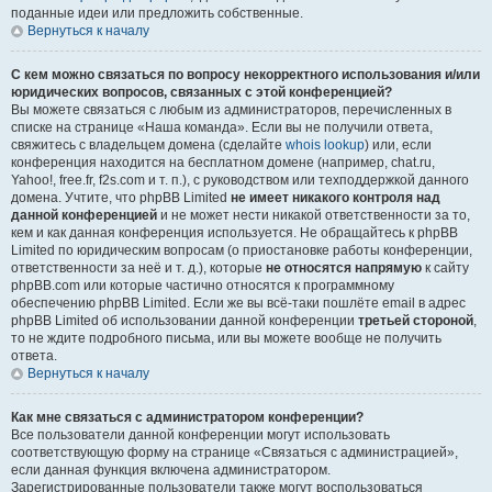
поданные идеи или предложить собственные.
Вернуться к началу
С кем можно связаться по вопросу некорректного использования и/или
юридических вопросов, связанных с этой конференцией?
Вы можете связаться с любым из администраторов, перечисленных в
списке на странице «Наша команда». Если вы не получили ответа,
свяжитесь с владельцем домена (сделайте
whois lookup
) или, если
конференция находится на бесплатном домене (например, chat.ru,
Yahoo!, free.fr, f2s.com и т. п.), с руководством или техподдержкой данного
домена. Учтите, что phpBB Limited
не имеет никакого контроля над
данной конференцией
и не может нести никакой ответственности за то,
кем и как данная конференция используется. Не обращайтесь к phpBB
Limited по юридическим вопросам (о приостановке работы конференции,
ответственности за неё и т. д.), которые
не относятся напрямую
к сайту
phpBB.com или которые частично относятся к программному
обеспечению phpBB Limited. Если же вы всё-таки пошлёте email в адрес
phpBB Limited об использовании данной конференции
третьей стороной
,
то не ждите подробного письма, или вы можете вообще не получить
ответа.
Вернуться к началу
Как мне связаться с администратором конференции?
Все пользователи данной конференции могут использовать
соответствующую форму на странице «Связаться с администрацией»,
если данная функция включена администратором.
Зарегистрированные пользователи также могут воспользоваться