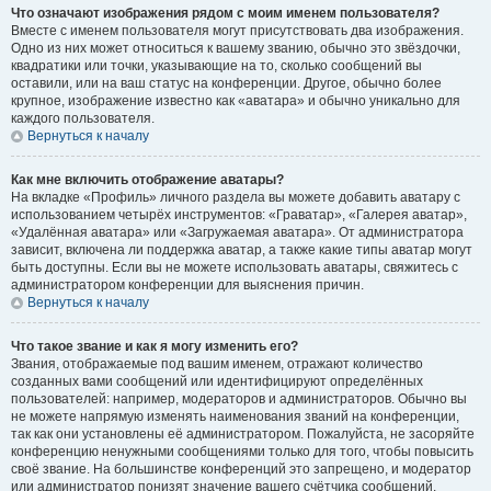
Что означают изображения рядом с моим именем пользователя?
Вместе с именем пользователя могут присутствовать два изображения.
Одно из них может относиться к вашему званию, обычно это звёздочки,
квадратики или точки, указывающие на то, сколько сообщений вы
оставили, или на ваш статус на конференции. Другое, обычно более
крупное, изображение известно как «аватара» и обычно уникально для
каждого пользователя.
Вернуться к началу
Как мне включить отображение аватары?
На вкладке «Профиль» личного раздела вы можете добавить аватару с
использованием четырёх инструментов: «Граватар», «Галерея аватар»,
«Удалённая аватара» или «Загружаемая аватара». От администратора
зависит, включена ли поддержка аватар, а также какие типы аватар могут
быть доступны. Если вы не можете использовать аватары, свяжитесь с
администратором конференции для выяснения причин.
Вернуться к началу
Что такое звание и как я могу изменить его?
Звания, отображаемые под вашим именем, отражают количество
созданных вами сообщений или идентифицируют определённых
пользователей: например, модераторов и администраторов. Обычно вы
не можете напрямую изменять наименования званий на конференции,
так как они установлены её администратором. Пожалуйста, не засоряйте
конференцию ненужными сообщениями только для того, чтобы повысить
своё звание. На большинстве конференций это запрещено, и модератор
или администратор понизят значение вашего счётчика сообщений.