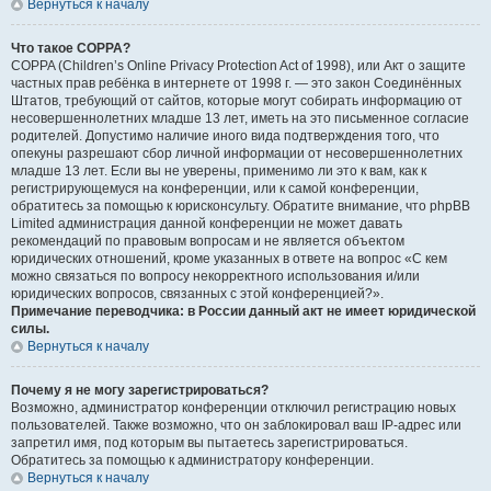
Вернуться к началу
Что такое COPPA?
COPPA (Children’s Online Privacy Protection Act of 1998), или Акт о защите
частных прав ребёнка в интернете от 1998 г. — это закон Соединённых
Штатов, требующий от сайтов, которые могут собирать информацию от
несовершеннолетних младше 13 лет, иметь на это письменное согласие
родителей. Допустимо наличие иного вида подтверждения того, что
опекуны разрешают сбор личной информации от несовершеннолетних
младше 13 лет. Если вы не уверены, применимо ли это к вам, как к
регистрирующемуся на конференции, или к самой конференции,
обратитесь за помощью к юрисконсульту. Обратите внимание, что phpBB
Limited администрация данной конференции не может давать
рекомендаций по правовым вопросам и не является объектом
юридических отношений, кроме указанных в ответе на вопрос «С кем
можно связаться по вопросу некорректного использования и/или
юридических вопросов, связанных с этой конференцией?».
Примечание переводчика: в России данный акт не имеет юридической
силы.
Вернуться к началу
Почему я не могу зарегистрироваться?
Возможно, администратор конференции отключил регистрацию новых
пользователей. Также возможно, что он заблокировал ваш IP-адрес или
запретил имя, под которым вы пытаетесь зарегистрироваться.
Обратитесь за помощью к администратору конференции.
Вернуться к началу