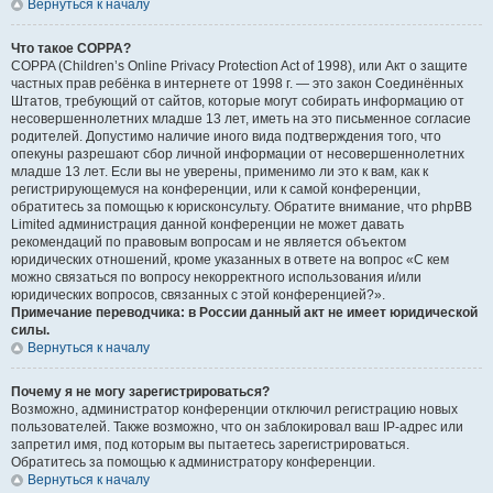
Вернуться к началу
Что такое COPPA?
COPPA (Children’s Online Privacy Protection Act of 1998), или Акт о защите
частных прав ребёнка в интернете от 1998 г. — это закон Соединённых
Штатов, требующий от сайтов, которые могут собирать информацию от
несовершеннолетних младше 13 лет, иметь на это письменное согласие
родителей. Допустимо наличие иного вида подтверждения того, что
опекуны разрешают сбор личной информации от несовершеннолетних
младше 13 лет. Если вы не уверены, применимо ли это к вам, как к
регистрирующемуся на конференции, или к самой конференции,
обратитесь за помощью к юрисконсульту. Обратите внимание, что phpBB
Limited администрация данной конференции не может давать
рекомендаций по правовым вопросам и не является объектом
юридических отношений, кроме указанных в ответе на вопрос «С кем
можно связаться по вопросу некорректного использования и/или
юридических вопросов, связанных с этой конференцией?».
Примечание переводчика: в России данный акт не имеет юридической
силы.
Вернуться к началу
Почему я не могу зарегистрироваться?
Возможно, администратор конференции отключил регистрацию новых
пользователей. Также возможно, что он заблокировал ваш IP-адрес или
запретил имя, под которым вы пытаетесь зарегистрироваться.
Обратитесь за помощью к администратору конференции.
Вернуться к началу