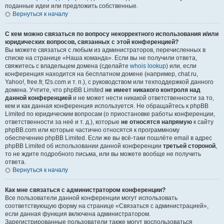
поданные идеи или предложить собственные.
Вернуться к началу
С кем можно связаться по вопросу некорректного использования и/или
юридических вопросов, связанных с этой конференцией?
Вы можете связаться с любым из администраторов, перечисленных в
списке на странице «Наша команда». Если вы не получили ответа,
свяжитесь с владельцем домена (сделайте
whois lookup
) или, если
конференция находится на бесплатном домене (например, chat.ru,
Yahoo!, free.fr, f2s.com и т. п.), с руководством или техподдержкой данного
домена. Учтите, что phpBB Limited
не имеет никакого контроля над
данной конференцией
и не может нести никакой ответственности за то,
кем и как данная конференция используется. Не обращайтесь к phpBB
Limited по юридическим вопросам (о приостановке работы конференции,
ответственности за неё и т. д.), которые
не относятся напрямую
к сайту
phpBB.com или которые частично относятся к программному
обеспечению phpBB Limited. Если же вы всё-таки пошлёте email в адрес
phpBB Limited об использовании данной конференции
третьей стороной
,
то не ждите подробного письма, или вы можете вообще не получить
ответа.
Вернуться к началу
Как мне связаться с администратором конференции?
Все пользователи данной конференции могут использовать
соответствующую форму на странице «Связаться с администрацией»,
если данная функция включена администратором.
Зарегистрированные пользователи также могут воспользоваться