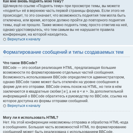
Как мне вновь поднять мою тему?
Щёлкнув по ссылке «Поднять тему» при просмотре темы, вы можете
«поднять» её в верхнюю часть первой страницы форума. Если этого не
происходит, то это означает, что возможность поднятия тем могла быть
отключена, или время, которое должно пройти до повторного поднятия
темы, ещё не прошло. Также можно поднять тему, просто ответив на неё,
однако удостоверьтесь, что тем самым вы не нарушаете правила
конференции, на которой находитесь.
Вернуться к началу
Форматирование сообщений и типы создаваемых тем
Что такое BBCode?
BBCode — это особая реализация HTML, предлагающая большие
возможности по форматированию отдельных частей сообщения.
Возможность использования BBCode определяется администратором,
однако BBCode также может быть отключён на уровне сообщения в
форме для его отправки. BBCode очень похож на HTML, но теги в нём
заключаются в квадратные скобки [ и ], а не в < и >. За дополнительной
информацией о BBCode обратитесь к руководству по BBCode, ссылка на
которое доступна из формы отправки сообщений.
Вернуться к началу
Могу ли я использовать HTML?
Нет. На этой конференции невозможны отправка и обработка HTML-кода
в сообщениях. Большая часть возможностей HTML по форматированию
сообщений может быть реализована с использованием BBCode.