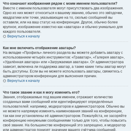
Что означают изображения рядом с моим именем пользователя?
Вместе с именем пользователя могут присутствовать два изображения.
Одно из них может относиться к вашему званию, обычно это звёздочки,
квадратики или точки, указывающие на то, сколько сообщений вы
оставили, или на ваш статус на конференции. Другое, обычно более
крупное, изображение известно как «аватара» и обычно уникально для
каждого пользователя.
Вернуться к началу
Как мне включить отображение аватары?
На вкладке «Профиль» личного раздела вы можете добавить аватару с
использованием четырёх инструментов: «Граватар», «Галерея аватар»,
«Удалённая аватара» или «Загружаемая аватара». От администратора
зависит, включена ли поддержка аватар, а также какие типы аватар могут
быть доступны. Если вы не можете использовать аватары, свяжитесь с
администратором конференции для выяснения причин.
Вернуться к началу
Что такое звание и как я могу изменить его?
Звания, отображаемые под вашим именем, отражают количество
созданных вами сообщений или идентифицируют определённых
пользователей: например, модераторов и администраторов. Обычно вы
не можете напрямую изменять наименования званий на конференции,
так как они установлены её администратором. Пожалуйста, не засоряйте
конференцию ненужными сообщениями только для того, чтобы повысить
своё звание. На большинстве конференций это запрещено, и модератор
или администратор понизят значение вашего счётчика сообщений.