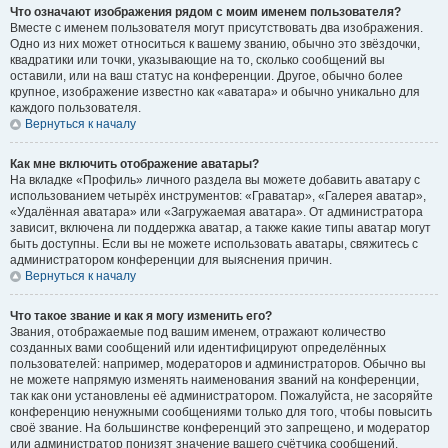
Что означают изображения рядом с моим именем пользователя?
Вместе с именем пользователя могут присутствовать два изображения.
Одно из них может относиться к вашему званию, обычно это звёздочки,
квадратики или точки, указывающие на то, сколько сообщений вы
оставили, или на ваш статус на конференции. Другое, обычно более
крупное, изображение известно как «аватара» и обычно уникально для
каждого пользователя.
Вернуться к началу
Как мне включить отображение аватары?
На вкладке «Профиль» личного раздела вы можете добавить аватару с
использованием четырёх инструментов: «Граватар», «Галерея аватар»,
«Удалённая аватара» или «Загружаемая аватара». От администратора
зависит, включена ли поддержка аватар, а также какие типы аватар могут
быть доступны. Если вы не можете использовать аватары, свяжитесь с
администратором конференции для выяснения причин.
Вернуться к началу
Что такое звание и как я могу изменить его?
Звания, отображаемые под вашим именем, отражают количество
созданных вами сообщений или идентифицируют определённых
пользователей: например, модераторов и администраторов. Обычно вы
не можете напрямую изменять наименования званий на конференции,
так как они установлены её администратором. Пожалуйста, не засоряйте
конференцию ненужными сообщениями только для того, чтобы повысить
своё звание. На большинстве конференций это запрещено, и модератор
или администратор понизят значение вашего счётчика сообщений.