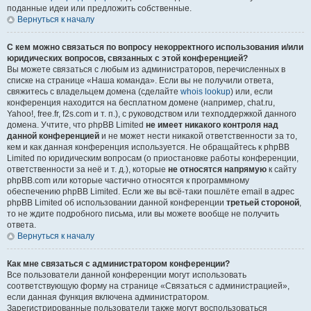
поданные идеи или предложить собственные.
Вернуться к началу
С кем можно связаться по вопросу некорректного использования и/или
юридических вопросов, связанных с этой конференцией?
Вы можете связаться с любым из администраторов, перечисленных в
списке на странице «Наша команда». Если вы не получили ответа,
свяжитесь с владельцем домена (сделайте
whois lookup
) или, если
конференция находится на бесплатном домене (например, chat.ru,
Yahoo!, free.fr, f2s.com и т. п.), с руководством или техподдержкой данного
домена. Учтите, что phpBB Limited
не имеет никакого контроля над
данной конференцией
и не может нести никакой ответственности за то,
кем и как данная конференция используется. Не обращайтесь к phpBB
Limited по юридическим вопросам (о приостановке работы конференции,
ответственности за неё и т. д.), которые
не относятся напрямую
к сайту
phpBB.com или которые частично относятся к программному
обеспечению phpBB Limited. Если же вы всё-таки пошлёте email в адрес
phpBB Limited об использовании данной конференции
третьей стороной
,
то не ждите подробного письма, или вы можете вообще не получить
ответа.
Вернуться к началу
Как мне связаться с администратором конференции?
Все пользователи данной конференции могут использовать
соответствующую форму на странице «Связаться с администрацией»,
если данная функция включена администратором.
Зарегистрированные пользователи также могут воспользоваться