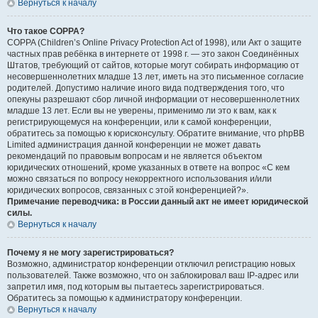
Вернуться к началу
Что такое COPPA?
COPPA (Children’s Online Privacy Protection Act of 1998), или Акт о защите
частных прав ребёнка в интернете от 1998 г. — это закон Соединённых
Штатов, требующий от сайтов, которые могут собирать информацию от
несовершеннолетних младше 13 лет, иметь на это письменное согласие
родителей. Допустимо наличие иного вида подтверждения того, что
опекуны разрешают сбор личной информации от несовершеннолетних
младше 13 лет. Если вы не уверены, применимо ли это к вам, как к
регистрирующемуся на конференции, или к самой конференции,
обратитесь за помощью к юрисконсульту. Обратите внимание, что phpBB
Limited администрация данной конференции не может давать
рекомендаций по правовым вопросам и не является объектом
юридических отношений, кроме указанных в ответе на вопрос «С кем
можно связаться по вопросу некорректного использования и/или
юридических вопросов, связанных с этой конференцией?».
Примечание переводчика: в России данный акт не имеет юридической
силы.
Вернуться к началу
Почему я не могу зарегистрироваться?
Возможно, администратор конференции отключил регистрацию новых
пользователей. Также возможно, что он заблокировал ваш IP-адрес или
запретил имя, под которым вы пытаетесь зарегистрироваться.
Обратитесь за помощью к администратору конференции.
Вернуться к началу