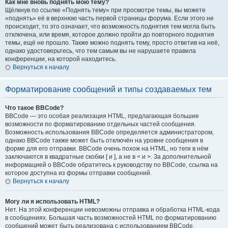
Как мне вновь поднять мою тему?
Щёлкнув по ссылке «Поднять тему» при просмотре темы, вы можете
«поднять» её в верхнюю часть первой страницы форума. Если этого не
происходит, то это означает, что возможность поднятия тем могла быть
отключена, или время, которое должно пройти до повторного поднятия
темы, ещё не прошло. Также можно поднять тему, просто ответив на неё,
однако удостоверьтесь, что тем самым вы не нарушаете правила
конференции, на которой находитесь.
Вернуться к началу
Форматирование сообщений и типы создаваемых тем
Что такое BBCode?
BBCode — это особая реализация HTML, предлагающая большие
возможности по форматированию отдельных частей сообщения.
Возможность использования BBCode определяется администратором,
однако BBCode также может быть отключён на уровне сообщения в
форме для его отправки. BBCode очень похож на HTML, но теги в нём
заключаются в квадратные скобки [ и ], а не в < и >. За дополнительной
информацией о BBCode обратитесь к руководству по BBCode, ссылка на
которое доступна из формы отправки сообщений.
Вернуться к началу
Могу ли я использовать HTML?
Нет. На этой конференции невозможны отправка и обработка HTML-кода
в сообщениях. Большая часть возможностей HTML по форматированию
сообщений может быть реализована с использованием BBCode.