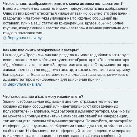
Что означают изображения рядом с моим именем пользователя?
Вместе с именем пользователя могут присутствовать два изображения.
Одно из них может относиться к вашему званию, обычно это звёздочки,
квадратики или точки, указывающие на то, сколько сообщений вы
оставили, или на ваш статус на конференции. Другое, обычно более
крупное, изображение известно как «аватара» и обычно уникально для
каждого пользователя.
Вернуться к началу
Как мне включить отображение аватары?
На вкладке «Профиль» личного раздела вы можете добавить аватару с
использованием четырёх инструментов: «Граватар», «Галерея аватар»,
«Удалённая аватара» или «Загружаемая аватара». От администратора
зависит, включена ли поддержка аватар, а также какие типы аватар могут
быть доступны. Если вы не можете использовать аватары, свяжитесь с
администратором конференции для выяснения причин.
Вернуться к началу
Что такое звание и как я могу изменить его?
Звания, отображаемые под вашим именем, отражают количество
созданных вами сообщений или идентифицируют определённых
пользователей: например, модераторов и администраторов. Обычно вы
не можете напрямую изменять наименования званий на конференции,
так как они установлены её администратором. Пожалуйста, не засоряйте
конференцию ненужными сообщениями только для того, чтобы повысить
своё звание. На большинстве конференций это запрещено, и модератор
или администратор понизят значение вашего счётчика сообщений.