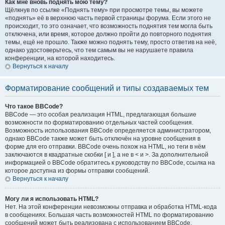
Как мне вновь поднять мою тему?
Щёлкнув по ссылке «Поднять тему» при просмотре темы, вы можете
«поднять» её в верхнюю часть первой страницы форума. Если этого не
происходит, то это означает, что возможность поднятия тем могла быть
отключена, или время, которое должно пройти до повторного поднятия
темы, ещё не прошло. Также можно поднять тему, просто ответив на неё,
однако удостоверьтесь, что тем самым вы не нарушаете правила
конференции, на которой находитесь.
Вернуться к началу
Форматирование сообщений и типы создаваемых тем
Что такое BBCode?
BBCode — это особая реализация HTML, предлагающая большие
возможности по форматированию отдельных частей сообщения.
Возможность использования BBCode определяется администратором,
однако BBCode также может быть отключён на уровне сообщения в
форме для его отправки. BBCode очень похож на HTML, но теги в нём
заключаются в квадратные скобки [ и ], а не в < и >. За дополнительной
информацией о BBCode обратитесь к руководству по BBCode, ссылка на
которое доступна из формы отправки сообщений.
Вернуться к началу
Могу ли я использовать HTML?
Нет. На этой конференции невозможны отправка и обработка HTML-кода
в сообщениях. Большая часть возможностей HTML по форматированию
сообщений может быть реализована с использованием BBCode.