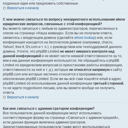
поданные идеи или предложить собственные.
Вернуться к началу
С кем можно связаться по вопросу некорректного использования и/или
юридических вопросов, связанных с этой конференцией?
Вы можете связаться с любым из администраторов, перечисленных в
списке на странице «Наша команда». Если вы не получили ответа,
свяжитесь с владельцем домена (сделайте
whois lookup
) или, если
конференция находится на бесплатном домене (например, chat.ru,
Yahoo!, free.fr, f2s.com и т. п.), с руководством или техподдержкой данного
домена. Учтите, что phpBB Limited
не имеет никакого контроля над
данной конференцией
и не может нести никакой ответственности за то,
кем и как данная конференция используется. Не обращайтесь к phpBB
Limited по юридическим вопросам (о приостановке работы конференции,
ответственности за неё и т. д.), которые
не относятся напрямую
к сайту
phpBB.com или которые частично относятся к программному
обеспечению phpBB Limited. Если же вы всё-таки пошлёте email в адрес
phpBB Limited об использовании данной конференции
третьей стороной
,
то не ждите подробного письма, или вы можете вообще не получить
ответа.
Вернуться к началу
Как мне связаться с администратором конференции?
Все пользователи данной конференции могут использовать
соответствующую форму на странице «Связаться с администрацией»,
если данная функция включена администратором.
Зарегистрированные пользователи также могут воспользоваться