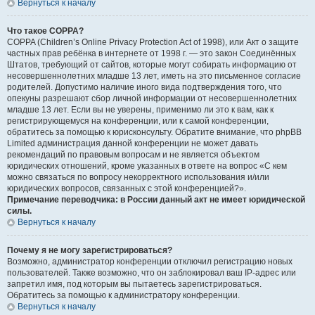
Вернуться к началу
Что такое COPPA?
COPPA (Children’s Online Privacy Protection Act of 1998), или Акт о защите
частных прав ребёнка в интернете от 1998 г. — это закон Соединённых
Штатов, требующий от сайтов, которые могут собирать информацию от
несовершеннолетних младше 13 лет, иметь на это письменное согласие
родителей. Допустимо наличие иного вида подтверждения того, что
опекуны разрешают сбор личной информации от несовершеннолетних
младше 13 лет. Если вы не уверены, применимо ли это к вам, как к
регистрирующемуся на конференции, или к самой конференции,
обратитесь за помощью к юрисконсульту. Обратите внимание, что phpBB
Limited администрация данной конференции не может давать
рекомендаций по правовым вопросам и не является объектом
юридических отношений, кроме указанных в ответе на вопрос «С кем
можно связаться по вопросу некорректного использования и/или
юридических вопросов, связанных с этой конференцией?».
Примечание переводчика: в России данный акт не имеет юридической
силы.
Вернуться к началу
Почему я не могу зарегистрироваться?
Возможно, администратор конференции отключил регистрацию новых
пользователей. Также возможно, что он заблокировал ваш IP-адрес или
запретил имя, под которым вы пытаетесь зарегистрироваться.
Обратитесь за помощью к администратору конференции.
Вернуться к началу