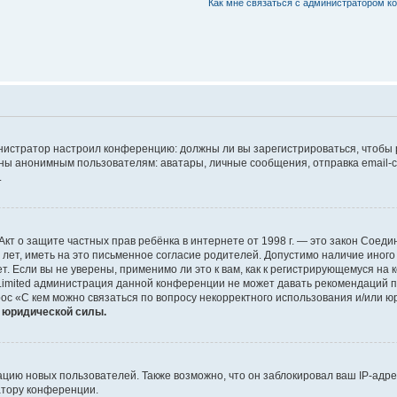
Как мне связаться с администратором 
дминистратор настроил конференцию: должны ли вы зарегистрироваться, чтобы
 анонимным пользователям: аватары, личные сообщения, отправка email-сооб
.
 или Акт о защите частных прав ребёнка в интернете от 1998 г. — это закон Со
т, иметь на это письменное согласие родителей. Допустимо наличие иного
 Если вы не уверены, применимо ли это к вам, как к регистрирующемуся на 
Limited администрация данной конференции не может давать рекомендаций 
ос «С кем можно связаться по вопросу некорректного использования и/или ю
т юридической силы.
ию новых пользователей. Также возможно, что он заблокировал ваш IP-адре
атору конференции.