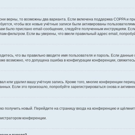
они верны, то возможны два варианта. Если включена поддержка COPPA и при 
уется, чтобы все новые учётные записи были активированы пользователями
ам было прислано email-сообщение, следуйте полученным инструкциям. Если
пам-фильтром. Если вы уверены, что ввели правильный адрес email, попробу
едитесь, что вы правильно вводите имя пользователя и пароль. Если данные
Также возможно, что допущена ошибка в конфигурации конференции, свяжитес
вал или удалил вашу учётную запись. Кроме того, многие конференции перио
ных. Если это произошло, попробуйте зарегистрироваться снова и активнее 
егко получить новый. Перейдите на страницу входа на конференцию и щёлкни
инистратором конференции.
мени и пароля?