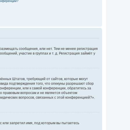
конференции?
 размещать сообщения, или нет. Тем не менее регистрация
щений, участие в группах и т. д. Регистрация займёт у
единённых Штатов, требующий от сайтов, которые могут
 вида подтверждения того, что опекуны разрешают сбор
конференции, или к самой конференции, обратитесь за
по правовым вопросам и не является объектом
ридических вопросов, связанных с этой конференцией?».
с или запретил имя, под которым вы пытаетесь