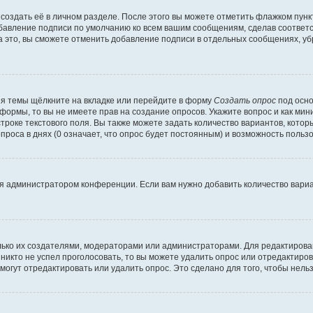
создать её в личном разделе. После этого вы можете отметить флажком пун
обавление подписи по умолчанию ко всем вашим сообщениям, сделав соотве
а это, вы сможете отменить добавление подписи в отдельных сообщениях, у
я темы щёлкните на вкладке или перейдите в форму
Создать опрос
под осно
 формы, то вы не имеете прав на создание опросов. Укажите вопрос и как ми
троке текстового поля. Вы также можете задать количество вариантов, котор
оса в днях (0 означает, что опрос будет постоянным) и возможность пользо
я администратором конференции. Если вам нужно добавить количество вари
только их создателями, модераторами или администраторами. Для редактиров
 никто не успел проголосовать, то вы можете удалить опрос или отредактиров
огут отредактировать или удалить опрос. Это сделано для того, чтобы нель