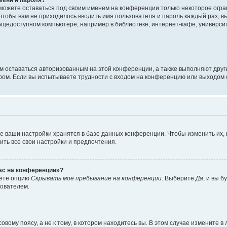
сможете оставаться под своим именем на конференции только некоторое огран
 чтобы вам не приходилось вводить имя пользователя и пароль каждый раз, 
щедоступном компьютере, например в библиотеке, интернет-кафе, университе
ам оставаться авторизованным на этой конференции, а также выполняют друг
ом. Если вы испытываете трудности с входом на конференцию или выходом с
е ваши настройки хранятся в базе данных конференции. Чтобы изменить их,
ить все свои настройки и предпочтения.
час на конференции»?
дёте опцию
Скрывать моё пребывание на конференции
. Выберите
Да
, и вы 
зователем.
вому поясу, а не к тому, в котором находитесь вы. В этом случае измените в 