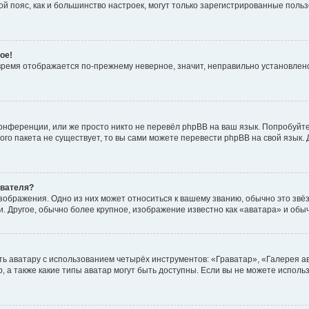
овой пояс, как и большинство настроек, могут только зарегистрированные пол
ое!
о время отображается по-прежнему неверное, значит, неправильно установле
онференции, или же просто никто не перевёл phpBB на ваш язык. Попробуйт
вого пакета не существует, то вы сами можете перевести phpBB на свой язы
ователя?
зображения. Одно из них может относиться к вашему званию, обычно это звёзд
. Другое, обычно более крупное, изображение известно как «аватара» и обы
ь аватару с использованием четырёх инструментов: «Граватар», «Галерея а
, а также какие типы аватар могут быть доступны. Если вы не можете испол