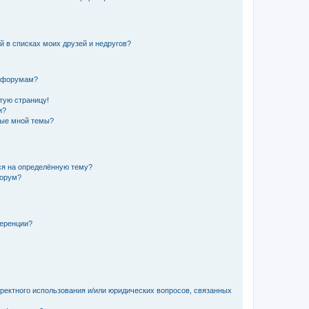
й в списках моих друзей и недругов?
и форумам?
стую страницу!
и?
ные мной темы?
ься на определённую тему?
форум?
ференции?
рректного использования и/или юридических вопросов, связанных