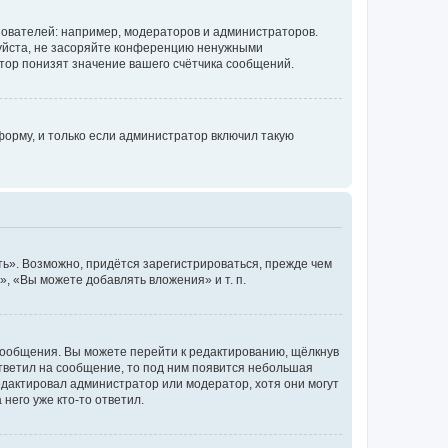
ователей: например, модераторов и администраторов.
уйста, не засоряйте конференцию ненужными
тор понизят значение вашего счётчика сообщений.
орму, и только если администратор включил такую
ь». Возможно, придётся зарегистрироваться, прежде чем
, «Вы можете добавлять вложения» и т. п.
сообщения. Вы можете перейти к редактированию, щёлкнув
ответил на сообщение, то под ним появится небольшая
редактировал администратор или модератор, хотя они могут
него уже кто-то ответил.