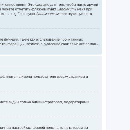
иченное время. Это сделано для того, чтобы никто другой
вы можете отметить флажком пункт
Запомнить меня
при
те и т. д. Если пункт
Запомнить меня
отсутствует, это
ие функции, такие как отслеживание прочитанных
 конференции, возможно, удаление cookies может помочь.
 щёлкните на имени пользователя вверху страницы и
будете видны только администраторам, модераторам и
личных настройках часовой пояс на тот, в котором вы