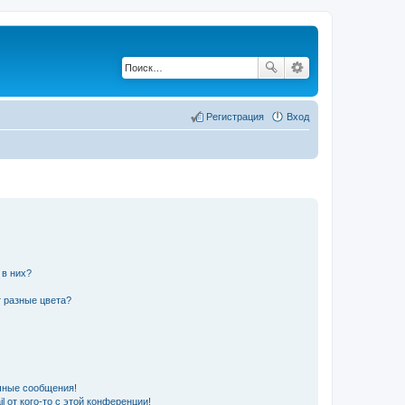
Регистрация
Вход
 в них?
 разные цвета?
чные сообщения!
 от кого-то с этой конференции!