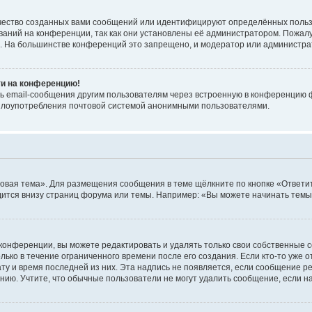
чество созданных вами сообщений или идентифицируют определённых польз
аний на конференции, так как они установлены её администратором. Пожал
е. На большинстве конференций это запрещено, и модератор или администра
ти на конференцию!
ь email-сообщения другим пользователям через встроенную в конференцию ф
ь злоупотребления почтовой системой анонимными пользователями.
овая тема». Для размещения сообщения в теме щёлкните по кнопке «Ответит
ится внизу страниц форума или темы. Например: «Вы можете начинать темы»
конференции, вы можете редактировать и удалять только свои собственные 
ько в течение ограниченного времени после его создания. Если кто-то уже 
дату и время последней из них. Эта надпись не появляется, если сообщение 
ию. Учтите, что обычные пользователи не могут удалить сообщение, если на 