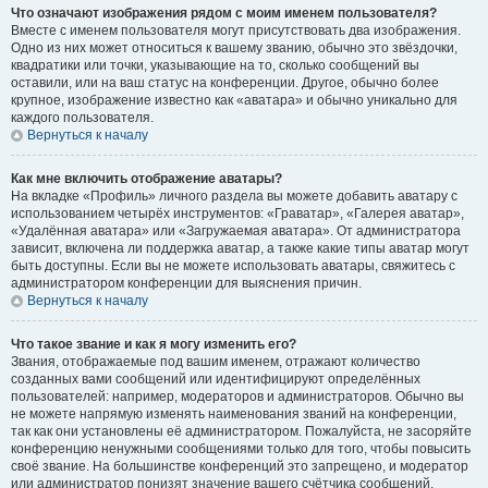
Что означают изображения рядом с моим именем пользователя?
Вместе с именем пользователя могут присутствовать два изображения.
Одно из них может относиться к вашему званию, обычно это звёздочки,
квадратики или точки, указывающие на то, сколько сообщений вы
оставили, или на ваш статус на конференции. Другое, обычно более
крупное, изображение известно как «аватара» и обычно уникально для
каждого пользователя.
Вернуться к началу
Как мне включить отображение аватары?
На вкладке «Профиль» личного раздела вы можете добавить аватару с
использованием четырёх инструментов: «Граватар», «Галерея аватар»,
«Удалённая аватара» или «Загружаемая аватара». От администратора
зависит, включена ли поддержка аватар, а также какие типы аватар могут
быть доступны. Если вы не можете использовать аватары, свяжитесь с
администратором конференции для выяснения причин.
Вернуться к началу
Что такое звание и как я могу изменить его?
Звания, отображаемые под вашим именем, отражают количество
созданных вами сообщений или идентифицируют определённых
пользователей: например, модераторов и администраторов. Обычно вы
не можете напрямую изменять наименования званий на конференции,
так как они установлены её администратором. Пожалуйста, не засоряйте
конференцию ненужными сообщениями только для того, чтобы повысить
своё звание. На большинстве конференций это запрещено, и модератор
или администратор понизят значение вашего счётчика сообщений.