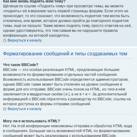
Как мне вновь поднять мою тему?
Щёлкнув по ссылке «Поднять тему» при просмотре темы, вы можете
«поднять» её в верхнюю часть первой страницы форума. Если этого не
происходит, то это означает, что возможность поднятия тем могла быть
отключена, или время, которое должно пройти до повторного поднятия
темы, ещё не прошло. Также можно поднять тему, просто ответив на неё,
однако удостоверьтесь, что тем самым вы не нарушаете правила
конференции, на которой находитесь.
Вернуться к началу
Форматирование сообщений и типы создаваемых тем
Что такое BBCode?
BBCode — это особая реализация HTML, предлагающая большие
возможности по форматированию отдельных частей сообщения.
Возможность использования BBCode определяется администратором,
однако BBCode также может быть отключён на уровне сообщения в
форме для его отправки. BBCode очень похож на HTML, но теги в нём
заключаются в квадратные скобки [ и ], а не в < и >. За дополнительной
информацией о BBCode обратитесь к руководству по BBCode, ссылка на
которое доступна из формы отправки сообщений.
Вернуться к началу
Могу ли я использовать HTML?
Нет. На этой конференции невозможны отправка и обработка HTML-кода
в сообщениях. Большая часть возможностей HTML по форматированию
сообщений может быть реализована с использованием BBCode.