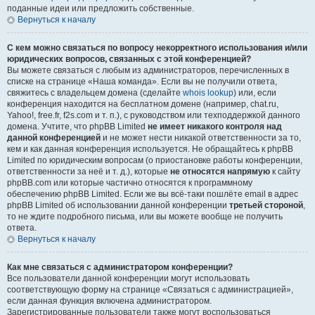
поданные идеи или предложить собственные.
Вернуться к началу
С кем можно связаться по вопросу некорректного использования и/или
юридических вопросов, связанных с этой конференцией?
Вы можете связаться с любым из администраторов, перечисленных в
списке на странице «Наша команда». Если вы не получили ответа,
свяжитесь с владельцем домена (сделайте
whois lookup
) или, если
конференция находится на бесплатном домене (например, chat.ru,
Yahoo!, free.fr, f2s.com и т. п.), с руководством или техподдержкой данного
домена. Учтите, что phpBB Limited
не имеет никакого контроля над
данной конференцией
и не может нести никакой ответственности за то,
кем и как данная конференция используется. Не обращайтесь к phpBB
Limited по юридическим вопросам (о приостановке работы конференции,
ответственности за неё и т. д.), которые
не относятся напрямую
к сайту
phpBB.com или которые частично относятся к программному
обеспечению phpBB Limited. Если же вы всё-таки пошлёте email в адрес
phpBB Limited об использовании данной конференции
третьей стороной
,
то не ждите подробного письма, или вы можете вообще не получить
ответа.
Вернуться к началу
Как мне связаться с администратором конференции?
Все пользователи данной конференции могут использовать
соответствующую форму на странице «Связаться с администрацией»,
если данная функция включена администратором.
Зарегистрированные пользователи также могут воспользоваться