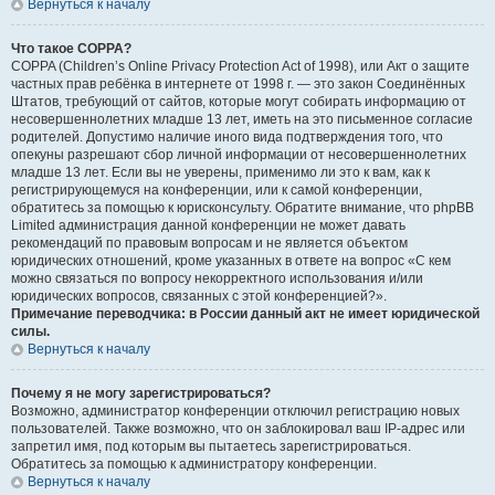
Вернуться к началу
Что такое COPPA?
COPPA (Children’s Online Privacy Protection Act of 1998), или Акт о защите
частных прав ребёнка в интернете от 1998 г. — это закон Соединённых
Штатов, требующий от сайтов, которые могут собирать информацию от
несовершеннолетних младше 13 лет, иметь на это письменное согласие
родителей. Допустимо наличие иного вида подтверждения того, что
опекуны разрешают сбор личной информации от несовершеннолетних
младше 13 лет. Если вы не уверены, применимо ли это к вам, как к
регистрирующемуся на конференции, или к самой конференции,
обратитесь за помощью к юрисконсульту. Обратите внимание, что phpBB
Limited администрация данной конференции не может давать
рекомендаций по правовым вопросам и не является объектом
юридических отношений, кроме указанных в ответе на вопрос «С кем
можно связаться по вопросу некорректного использования и/или
юридических вопросов, связанных с этой конференцией?».
Примечание переводчика: в России данный акт не имеет юридической
силы.
Вернуться к началу
Почему я не могу зарегистрироваться?
Возможно, администратор конференции отключил регистрацию новых
пользователей. Также возможно, что он заблокировал ваш IP-адрес или
запретил имя, под которым вы пытаетесь зарегистрироваться.
Обратитесь за помощью к администратору конференции.
Вернуться к началу