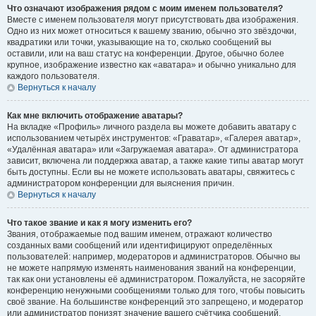
Что означают изображения рядом с моим именем пользователя?
Вместе с именем пользователя могут присутствовать два изображения.
Одно из них может относиться к вашему званию, обычно это звёздочки,
квадратики или точки, указывающие на то, сколько сообщений вы
оставили, или на ваш статус на конференции. Другое, обычно более
крупное, изображение известно как «аватара» и обычно уникально для
каждого пользователя.
Вернуться к началу
Как мне включить отображение аватары?
На вкладке «Профиль» личного раздела вы можете добавить аватару с
использованием четырёх инструментов: «Граватар», «Галерея аватар»,
«Удалённая аватара» или «Загружаемая аватара». От администратора
зависит, включена ли поддержка аватар, а также какие типы аватар могут
быть доступны. Если вы не можете использовать аватары, свяжитесь с
администратором конференции для выяснения причин.
Вернуться к началу
Что такое звание и как я могу изменить его?
Звания, отображаемые под вашим именем, отражают количество
созданных вами сообщений или идентифицируют определённых
пользователей: например, модераторов и администраторов. Обычно вы
не можете напрямую изменять наименования званий на конференции,
так как они установлены её администратором. Пожалуйста, не засоряйте
конференцию ненужными сообщениями только для того, чтобы повысить
своё звание. На большинстве конференций это запрещено, и модератор
или администратор понизят значение вашего счётчика сообщений.