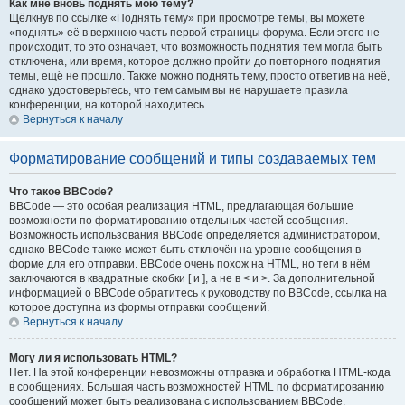
Как мне вновь поднять мою тему?
Щёлкнув по ссылке «Поднять тему» при просмотре темы, вы можете
«поднять» её в верхнюю часть первой страницы форума. Если этого не
происходит, то это означает, что возможность поднятия тем могла быть
отключена, или время, которое должно пройти до повторного поднятия
темы, ещё не прошло. Также можно поднять тему, просто ответив на неё,
однако удостоверьтесь, что тем самым вы не нарушаете правила
конференции, на которой находитесь.
Вернуться к началу
Форматирование сообщений и типы создаваемых тем
Что такое BBCode?
BBCode — это особая реализация HTML, предлагающая большие
возможности по форматированию отдельных частей сообщения.
Возможность использования BBCode определяется администратором,
однако BBCode также может быть отключён на уровне сообщения в
форме для его отправки. BBCode очень похож на HTML, но теги в нём
заключаются в квадратные скобки [ и ], а не в < и >. За дополнительной
информацией о BBCode обратитесь к руководству по BBCode, ссылка на
которое доступна из формы отправки сообщений.
Вернуться к началу
Могу ли я использовать HTML?
Нет. На этой конференции невозможны отправка и обработка HTML-кода
в сообщениях. Большая часть возможностей HTML по форматированию
сообщений может быть реализована с использованием BBCode.