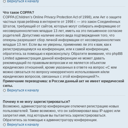
Вернуться к началу
Что такое COPPA?
COPPA (Children’s Online Privacy Protection Act of 1998), или Акт о защите
частных прав ребёнка в интернете от 1998 г. — это закон Соединённых
Штатов, требующий от сайтов, которые могут собирать информацию от
несовершеннолетних младше 13 лет, иметь на это письменное согласие
родителей. Допустимо наличие иного вида подтверждения того, что
опекуны разрешают сбор личной информации от несовершеннолетних
младше 13 лет. Если вы не уверены, применимо ли это к вам, как к
регистрирующемуся на конференции, или к самой конференции,
обратитесь за помощью к юрисконсульту. Обратите внимание, что phpBB
Limited администрация данной конференции не может давать
рекомендаций по правовым вопросам и не является объектом
юридических отношений, кроме указанных в ответе на вопрос «С кем
можно связаться по вопросу некорректного использования и/или
юридических вопросов, связанных с этой конференцией?».
Примечание переводчика: в России данный акт не имеет юридической
силы.
Вернуться к началу
Почему я не могу зарегистрироваться?
Возможно, администратор конференции отключил регистрацию новых
пользователей. Также возможно, что он заблокировал ваш IP-адрес или
запретил имя, под которым вы пытаетесь зарегистрироваться.
Обратитесь за помощью к администратору конференции.
Вернуться к началу