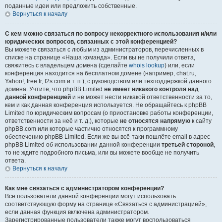
поданные идеи или предложить собственные.
Вернуться к началу
С кем можно связаться по вопросу некорректного использования и/или
юридических вопросов, связанных с этой конференцией?
Вы можете связаться с любым из администраторов, перечисленных в
списке на странице «Наша команда». Если вы не получили ответа,
свяжитесь с владельцем домена (сделайте
whois lookup
) или, если
конференция находится на бесплатном домене (например, chat.ru,
Yahoo!, free.fr, f2s.com и т. п.), с руководством или техподдержкой данного
домена. Учтите, что phpBB Limited
не имеет никакого контроля над
данной конференцией
и не может нести никакой ответственности за то,
кем и как данная конференция используется. Не обращайтесь к phpBB
Limited по юридическим вопросам (о приостановке работы конференции,
ответственности за неё и т. д.), которые
не относятся напрямую
к сайту
phpBB.com или которые частично относятся к программному
обеспечению phpBB Limited. Если же вы всё-таки пошлёте email в адрес
phpBB Limited об использовании данной конференции
третьей стороной
,
то не ждите подробного письма, или вы можете вообще не получить
ответа.
Вернуться к началу
Как мне связаться с администратором конференции?
Все пользователи данной конференции могут использовать
соответствующую форму на странице «Связаться с администрацией»,
если данная функция включена администратором.
Зарегистрированные пользователи также могут воспользоваться