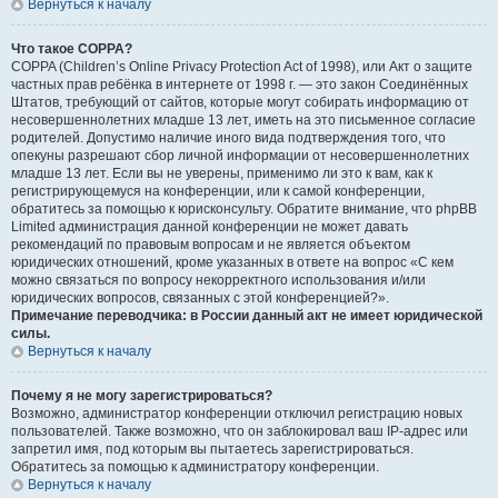
Вернуться к началу
Что такое COPPA?
COPPA (Children’s Online Privacy Protection Act of 1998), или Акт о защите
частных прав ребёнка в интернете от 1998 г. — это закон Соединённых
Штатов, требующий от сайтов, которые могут собирать информацию от
несовершеннолетних младше 13 лет, иметь на это письменное согласие
родителей. Допустимо наличие иного вида подтверждения того, что
опекуны разрешают сбор личной информации от несовершеннолетних
младше 13 лет. Если вы не уверены, применимо ли это к вам, как к
регистрирующемуся на конференции, или к самой конференции,
обратитесь за помощью к юрисконсульту. Обратите внимание, что phpBB
Limited администрация данной конференции не может давать
рекомендаций по правовым вопросам и не является объектом
юридических отношений, кроме указанных в ответе на вопрос «С кем
можно связаться по вопросу некорректного использования и/или
юридических вопросов, связанных с этой конференцией?».
Примечание переводчика: в России данный акт не имеет юридической
силы.
Вернуться к началу
Почему я не могу зарегистрироваться?
Возможно, администратор конференции отключил регистрацию новых
пользователей. Также возможно, что он заблокировал ваш IP-адрес или
запретил имя, под которым вы пытаетесь зарегистрироваться.
Обратитесь за помощью к администратору конференции.
Вернуться к началу