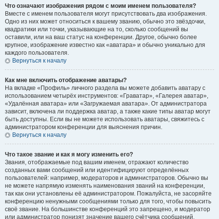
Что означают изображения рядом с моим именем пользователя?
Вместе с именем пользователя могут присутствовать два изображения.
Одно из них может относиться к вашему званию, обычно это звёздочки,
квадратики или точки, указывающие на то, сколько сообщений вы
оставили, или на ваш статус на конференции. Другое, обычно более
крупное, изображение известно как «аватара» и обычно уникально для
каждого пользователя.
Вернуться к началу
Как мне включить отображение аватары?
На вкладке «Профиль» личного раздела вы можете добавить аватару с
использованием четырёх инструментов: «Граватар», «Галерея аватар»,
«Удалённая аватара» или «Загружаемая аватара». От администратора
зависит, включена ли поддержка аватар, а также какие типы аватар могут
быть доступны. Если вы не можете использовать аватары, свяжитесь с
администратором конференции для выяснения причин.
Вернуться к началу
Что такое звание и как я могу изменить его?
Звания, отображаемые под вашим именем, отражают количество
созданных вами сообщений или идентифицируют определённых
пользователей: например, модераторов и администраторов. Обычно вы
не можете напрямую изменять наименования званий на конференции,
так как они установлены её администратором. Пожалуйста, не засоряйте
конференцию ненужными сообщениями только для того, чтобы повысить
своё звание. На большинстве конференций это запрещено, и модератор
или администратор понизят значение вашего счётчика сообщений.