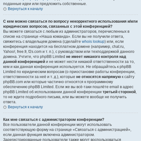
поданные идеи или предложить собственные.
Вернуться к началу
С кем можно связаться по вопросу некорректного использования и/или
юридических вопросов, связанных с этой конференцией?
Вы можете связаться с любым из администраторов, перечисленных в
списке на странице «Наша команда». Если вы не получили ответа,
свяжитесь с владельцем домена (сделайте
whois lookup
) или, если
конференция находится на бесплатном домене (например, chat.ru,
Yahoo!, free.fr, f2s.com и т. п.), с руководством или техподдержкой данного
домена. Учтите, что phpBB Limited
не имеет никакого контроля над
данной конференцией
и не может нести никакой ответственности за то,
кем и как данная конференция используется. Не обращайтесь к phpBB
Limited по юридическим вопросам (о приостановке работы конференции,
ответственности за неё и т. д.), которые
не относятся напрямую
к сайту
phpBB.com или которые частично относятся к программному
обеспечению phpBB Limited. Если же вы всё-таки пошлёте email в адрес
phpBB Limited об использовании данной конференции
третьей стороной
,
то не ждите подробного письма, или вы можете вообще не получить
ответа.
Вернуться к началу
Как мне связаться с администратором конференции?
Все пользователи данной конференции могут использовать
соответствующую форму на странице «Связаться с администрацией»,
если данная функция включена администратором.
Зарегистрированные пользователи также могут воспользоваться