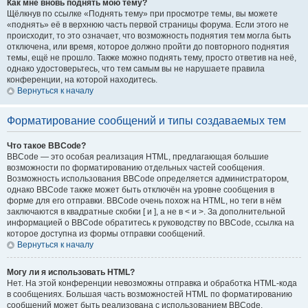
Как мне вновь поднять мою тему?
Щёлкнув по ссылке «Поднять тему» при просмотре темы, вы можете
«поднять» её в верхнюю часть первой страницы форума. Если этого не
происходит, то это означает, что возможность поднятия тем могла быть
отключена, или время, которое должно пройти до повторного поднятия
темы, ещё не прошло. Также можно поднять тему, просто ответив на неё,
однако удостоверьтесь, что тем самым вы не нарушаете правила
конференции, на которой находитесь.
Вернуться к началу
Форматирование сообщений и типы создаваемых тем
Что такое BBCode?
BBCode — это особая реализация HTML, предлагающая большие
возможности по форматированию отдельных частей сообщения.
Возможность использования BBCode определяется администратором,
однако BBCode также может быть отключён на уровне сообщения в
форме для его отправки. BBCode очень похож на HTML, но теги в нём
заключаются в квадратные скобки [ и ], а не в < и >. За дополнительной
информацией о BBCode обратитесь к руководству по BBCode, ссылка на
которое доступна из формы отправки сообщений.
Вернуться к началу
Могу ли я использовать HTML?
Нет. На этой конференции невозможны отправка и обработка HTML-кода
в сообщениях. Большая часть возможностей HTML по форматированию
сообщений может быть реализована с использованием BBCode.