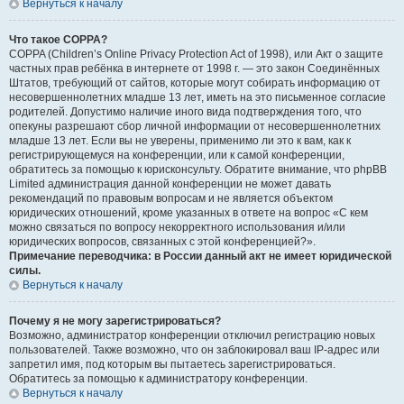
Вернуться к началу
Что такое COPPA?
COPPA (Children’s Online Privacy Protection Act of 1998), или Акт о защите
частных прав ребёнка в интернете от 1998 г. — это закон Соединённых
Штатов, требующий от сайтов, которые могут собирать информацию от
несовершеннолетних младше 13 лет, иметь на это письменное согласие
родителей. Допустимо наличие иного вида подтверждения того, что
опекуны разрешают сбор личной информации от несовершеннолетних
младше 13 лет. Если вы не уверены, применимо ли это к вам, как к
регистрирующемуся на конференции, или к самой конференции,
обратитесь за помощью к юрисконсульту. Обратите внимание, что phpBB
Limited администрация данной конференции не может давать
рекомендаций по правовым вопросам и не является объектом
юридических отношений, кроме указанных в ответе на вопрос «С кем
можно связаться по вопросу некорректного использования и/или
юридических вопросов, связанных с этой конференцией?».
Примечание переводчика: в России данный акт не имеет юридической
силы.
Вернуться к началу
Почему я не могу зарегистрироваться?
Возможно, администратор конференции отключил регистрацию новых
пользователей. Также возможно, что он заблокировал ваш IP-адрес или
запретил имя, под которым вы пытаетесь зарегистрироваться.
Обратитесь за помощью к администратору конференции.
Вернуться к началу