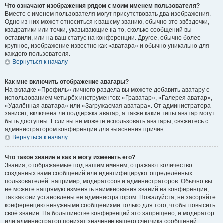
Что означают изображения рядом с моим именем пользователя?
Вместе с именем пользователя могут присутствовать два изображения.
Одно из них может относиться к вашему званию, обычно это звёздочки,
квадратики или точки, указывающие на то, сколько сообщений вы
оставили, или на ваш статус на конференции. Другое, обычно более
крупное, изображение известно как «аватара» и обычно уникально для
каждого пользователя.
Вернуться к началу
Как мне включить отображение аватары?
На вкладке «Профиль» личного раздела вы можете добавить аватару с
использованием четырёх инструментов: «Граватар», «Галерея аватар»,
«Удалённая аватара» или «Загружаемая аватара». От администратора
зависит, включена ли поддержка аватар, а также какие типы аватар могут
быть доступны. Если вы не можете использовать аватары, свяжитесь с
администратором конференции для выяснения причин.
Вернуться к началу
Что такое звание и как я могу изменить его?
Звания, отображаемые под вашим именем, отражают количество
созданных вами сообщений или идентифицируют определённых
пользователей: например, модераторов и администраторов. Обычно вы
не можете напрямую изменять наименования званий на конференции,
так как они установлены её администратором. Пожалуйста, не засоряйте
конференцию ненужными сообщениями только для того, чтобы повысить
своё звание. На большинстве конференций это запрещено, и модератор
или администратор понизят значение вашего счётчика сообщений.