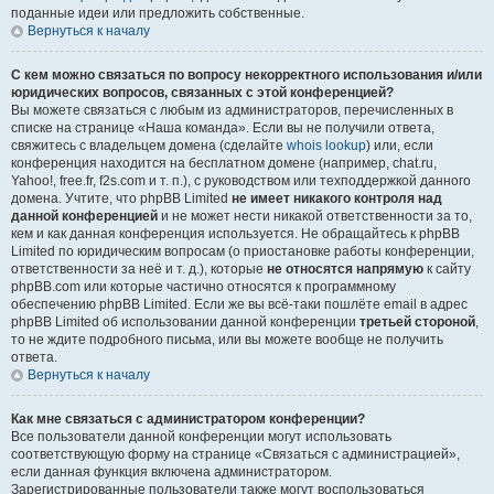
поданные идеи или предложить собственные.
Вернуться к началу
С кем можно связаться по вопросу некорректного использования и/или
юридических вопросов, связанных с этой конференцией?
Вы можете связаться с любым из администраторов, перечисленных в
списке на странице «Наша команда». Если вы не получили ответа,
свяжитесь с владельцем домена (сделайте
whois lookup
) или, если
конференция находится на бесплатном домене (например, chat.ru,
Yahoo!, free.fr, f2s.com и т. п.), с руководством или техподдержкой данного
домена. Учтите, что phpBB Limited
не имеет никакого контроля над
данной конференцией
и не может нести никакой ответственности за то,
кем и как данная конференция используется. Не обращайтесь к phpBB
Limited по юридическим вопросам (о приостановке работы конференции,
ответственности за неё и т. д.), которые
не относятся напрямую
к сайту
phpBB.com или которые частично относятся к программному
обеспечению phpBB Limited. Если же вы всё-таки пошлёте email в адрес
phpBB Limited об использовании данной конференции
третьей стороной
,
то не ждите подробного письма, или вы можете вообще не получить
ответа.
Вернуться к началу
Как мне связаться с администратором конференции?
Все пользователи данной конференции могут использовать
соответствующую форму на странице «Связаться с администрацией»,
если данная функция включена администратором.
Зарегистрированные пользователи также могут воспользоваться