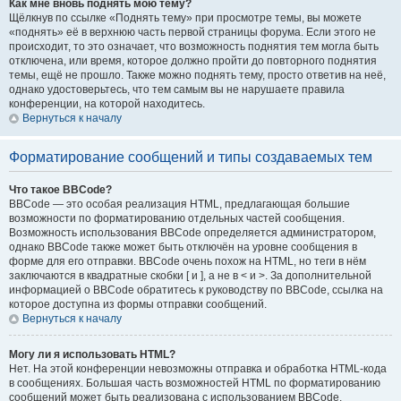
Как мне вновь поднять мою тему?
Щёлкнув по ссылке «Поднять тему» при просмотре темы, вы можете
«поднять» её в верхнюю часть первой страницы форума. Если этого не
происходит, то это означает, что возможность поднятия тем могла быть
отключена, или время, которое должно пройти до повторного поднятия
темы, ещё не прошло. Также можно поднять тему, просто ответив на неё,
однако удостоверьтесь, что тем самым вы не нарушаете правила
конференции, на которой находитесь.
Вернуться к началу
Форматирование сообщений и типы создаваемых тем
Что такое BBCode?
BBCode — это особая реализация HTML, предлагающая большие
возможности по форматированию отдельных частей сообщения.
Возможность использования BBCode определяется администратором,
однако BBCode также может быть отключён на уровне сообщения в
форме для его отправки. BBCode очень похож на HTML, но теги в нём
заключаются в квадратные скобки [ и ], а не в < и >. За дополнительной
информацией о BBCode обратитесь к руководству по BBCode, ссылка на
которое доступна из формы отправки сообщений.
Вернуться к началу
Могу ли я использовать HTML?
Нет. На этой конференции невозможны отправка и обработка HTML-кода
в сообщениях. Большая часть возможностей HTML по форматированию
сообщений может быть реализована с использованием BBCode.