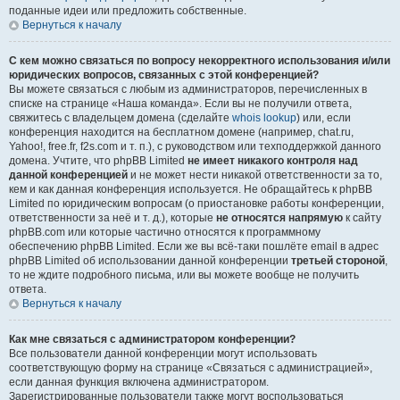
поданные идеи или предложить собственные.
Вернуться к началу
С кем можно связаться по вопросу некорректного использования и/или
юридических вопросов, связанных с этой конференцией?
Вы можете связаться с любым из администраторов, перечисленных в
списке на странице «Наша команда». Если вы не получили ответа,
свяжитесь с владельцем домена (сделайте
whois lookup
) или, если
конференция находится на бесплатном домене (например, chat.ru,
Yahoo!, free.fr, f2s.com и т. п.), с руководством или техподдержкой данного
домена. Учтите, что phpBB Limited
не имеет никакого контроля над
данной конференцией
и не может нести никакой ответственности за то,
кем и как данная конференция используется. Не обращайтесь к phpBB
Limited по юридическим вопросам (о приостановке работы конференции,
ответственности за неё и т. д.), которые
не относятся напрямую
к сайту
phpBB.com или которые частично относятся к программному
обеспечению phpBB Limited. Если же вы всё-таки пошлёте email в адрес
phpBB Limited об использовании данной конференции
третьей стороной
,
то не ждите подробного письма, или вы можете вообще не получить
ответа.
Вернуться к началу
Как мне связаться с администратором конференции?
Все пользователи данной конференции могут использовать
соответствующую форму на странице «Связаться с администрацией»,
если данная функция включена администратором.
Зарегистрированные пользователи также могут воспользоваться