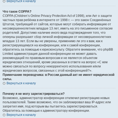
Вернуться к началу
Что такое COPPA?
COPPA (Children’s Online Privacy Protection Act of 1998), или Акт о защите
частных прав ребёнка в интернете от 1998 г. — это закон Соединённых
Штатов, требующий от сайтов, которые могут собирать информацию от
несовершеннолетних младше 13 лет, иметь на это письменное согласие
родителей. Допустимо наличие иного вида подтверждения того, что
опекуны разрешают сбор личной информации от несовершеннолетних
младше 13 лет. Если вы не уверены, применимо ли это к вам, как к
регистрирующемуся на конференции, или к самой конференции,
обратитесь за помощью к юрисконсульту. Обратите внимание, что phpBB
Limited администрация данной конференции не может давать
рекомендаций по правовым вопросам и не является объектом
юридических отношений, кроме указанных в ответе на вопрос «С кем
можно связаться по вопросу некорректного использования и/или
юридических вопросов, связанных с этой конференцией?».
Примечание переводчика: в России данный акт не имеет юридической
силы.
Вернуться к началу
Почему я не могу зарегистрироваться?
Возможно, администратор конференции отключил регистрацию новых
пользователей. Также возможно, что он заблокировал ваш IP-адрес или
запретил имя, под которым вы пытаетесь зарегистрироваться.
Обратитесь за помощью к администратору конференции.
Вернуться к началу