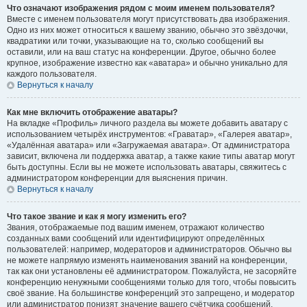
Что означают изображения рядом с моим именем пользователя?
Вместе с именем пользователя могут присутствовать два изображения.
Одно из них может относиться к вашему званию, обычно это звёздочки,
квадратики или точки, указывающие на то, сколько сообщений вы
оставили, или на ваш статус на конференции. Другое, обычно более
крупное, изображение известно как «аватара» и обычно уникально для
каждого пользователя.
Вернуться к началу
Как мне включить отображение аватары?
На вкладке «Профиль» личного раздела вы можете добавить аватару с
использованием четырёх инструментов: «Граватар», «Галерея аватар»,
«Удалённая аватара» или «Загружаемая аватара». От администратора
зависит, включена ли поддержка аватар, а также какие типы аватар могут
быть доступны. Если вы не можете использовать аватары, свяжитесь с
администратором конференции для выяснения причин.
Вернуться к началу
Что такое звание и как я могу изменить его?
Звания, отображаемые под вашим именем, отражают количество
созданных вами сообщений или идентифицируют определённых
пользователей: например, модераторов и администраторов. Обычно вы
не можете напрямую изменять наименования званий на конференции,
так как они установлены её администратором. Пожалуйста, не засоряйте
конференцию ненужными сообщениями только для того, чтобы повысить
своё звание. На большинстве конференций это запрещено, и модератор
или администратор понизят значение вашего счётчика сообщений.