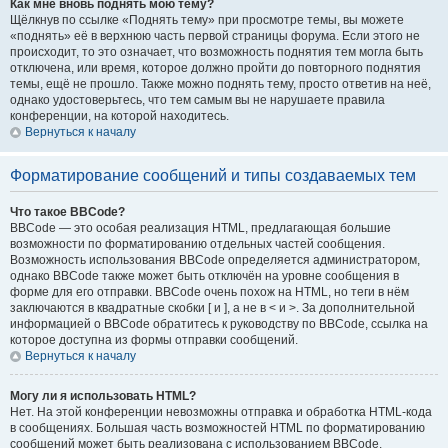
Как мне вновь поднять мою тему?
Щёлкнув по ссылке «Поднять тему» при просмотре темы, вы можете
«поднять» её в верхнюю часть первой страницы форума. Если этого не
происходит, то это означает, что возможность поднятия тем могла быть
отключена, или время, которое должно пройти до повторного поднятия
темы, ещё не прошло. Также можно поднять тему, просто ответив на неё,
однако удостоверьтесь, что тем самым вы не нарушаете правила
конференции, на которой находитесь.
Вернуться к началу
Форматирование сообщений и типы создаваемых тем
Что такое BBCode?
BBCode — это особая реализация HTML, предлагающая большие
возможности по форматированию отдельных частей сообщения.
Возможность использования BBCode определяется администратором,
однако BBCode также может быть отключён на уровне сообщения в
форме для его отправки. BBCode очень похож на HTML, но теги в нём
заключаются в квадратные скобки [ и ], а не в < и >. За дополнительной
информацией о BBCode обратитесь к руководству по BBCode, ссылка на
которое доступна из формы отправки сообщений.
Вернуться к началу
Могу ли я использовать HTML?
Нет. На этой конференции невозможны отправка и обработка HTML-кода
в сообщениях. Большая часть возможностей HTML по форматированию
сообщений может быть реализована с использованием BBCode.