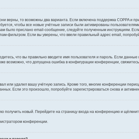
они верны, то возможны два варианта. Если включена поддержка COPPA и при 
уется, чтобы все новые учётные записи были активированы пользователями
ам было прислано email-сообщение, следуйте полученным инструкциям. Если
пам-фильтром. Если вы уверены, что ввели правильный адрес email, попробу
едитесь, что вы правильно вводите имя пользователя и пароль. Если данные
Также возможно, что допущена ошибка в конфигурации конференции, свяжитес
вал или удалил вашу учётную запись. Кроме того, многие конференции перио
ных. Если это произошло, попробуйте зарегистрироваться снова и активнее 
егко получить новый. Перейдите на страницу входа на конференцию и щёлкни
инистратором конференции.
мени и пароля?