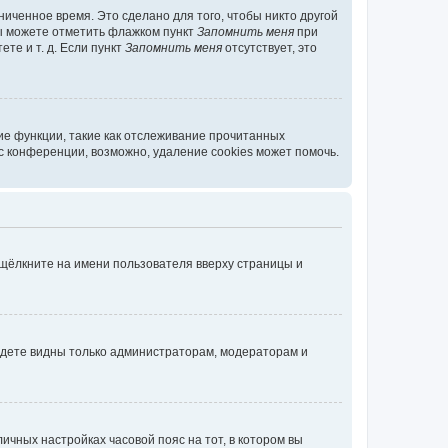
иченное время. Это сделано для того, чтобы никто другой
вы можете отметить флажком пункт
Запомнить меня
при
те и т. д. Если пункт
Запомнить меня
отсутствует, это
ие функции, такие как отслеживание прочитанных
 конференции, возможно, удаление cookies может помочь.
 щёлкните на имени пользователя вверху страницы и
будете видны только администраторам, модераторам и
личных настройках часовой пояс на тот, в котором вы