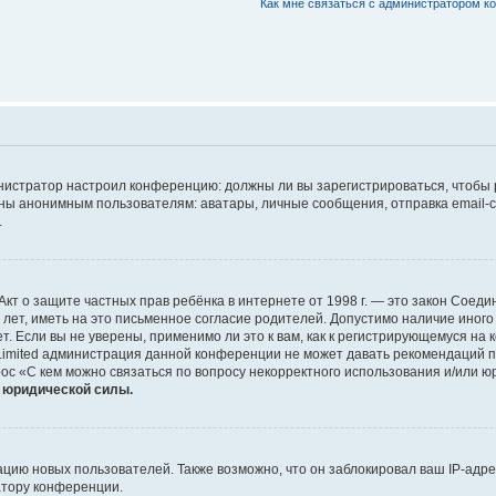
Как мне связаться с администратором 
дминистратор настроил конференцию: должны ли вы зарегистрироваться, чтобы
 анонимным пользователям: аватары, личные сообщения, отправка email-сооб
.
 или Акт о защите частных прав ребёнка в интернете от 1998 г. — это закон Со
т, иметь на это письменное согласие родителей. Допустимо наличие иного
 Если вы не уверены, применимо ли это к вам, как к регистрирующемуся на 
Limited администрация данной конференции не может давать рекомендаций 
ос «С кем можно связаться по вопросу некорректного использования и/или ю
т юридической силы.
ию новых пользователей. Также возможно, что он заблокировал ваш IP-адре
атору конференции.