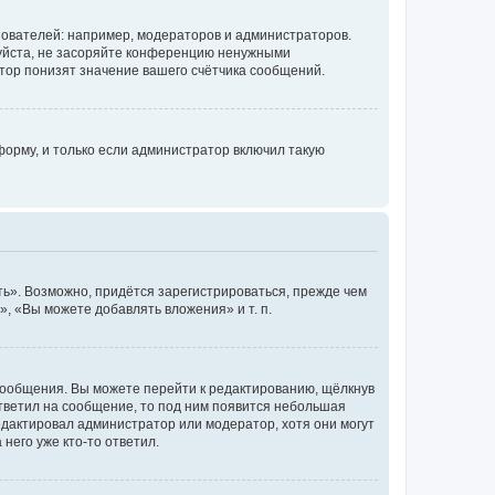
ователей: например, модераторов и администраторов.
уйста, не засоряйте конференцию ненужными
тор понизят значение вашего счётчика сообщений.
орму, и только если администратор включил такую
ь». Возможно, придётся зарегистрироваться, прежде чем
, «Вы можете добавлять вложения» и т. п.
сообщения. Вы можете перейти к редактированию, щёлкнув
ответил на сообщение, то под ним появится небольшая
редактировал администратор или модератор, хотя они могут
него уже кто-то ответил.