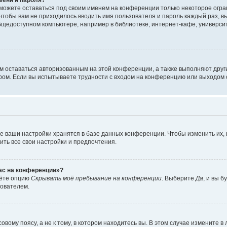
сможете оставаться под своим именем на конференции только некоторое огран
 чтобы вам не приходилось вводить имя пользователя и пароль каждый раз, 
щедоступном компьютере, например в библиотеке, интернет-кафе, университе
ам оставаться авторизованным на этой конференции, а также выполняют друг
ом. Если вы испытываете трудности с входом на конференцию или выходом с
е ваши настройки хранятся в базе данных конференции. Чтобы изменить их,
ить все свои настройки и предпочтения.
час на конференции»?
дёте опцию
Скрывать моё пребывание на конференции
. Выберите
Да
, и вы 
зователем.
вому поясу, а не к тому, в котором находитесь вы. В этом случае измените в 