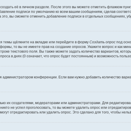
создать её в личном разделе. После этого вы можете отметить флажком пун
обавление подписи по умолчанию ко всем вашим сообщениям, сделав соотве
а это, вы сможете отменить добавление подписи в отдельных сообщениях, у
я темы щёлкните на вкладке или перейдите в форму
Создать опрос
под осно
 формы, то вы не имеете прав на создание опросов. Укажите вопрос и как ми
троке текстового поля. Вы также можете задать количество вариантов, котор
оса в днях (0 означает, что опрос будет постоянным) и возможность пользо
я администратором конференции. Если вам нужно добавить количество вари
только их создателями, модераторами или администраторами. Для редактиров
 никто не успел проголосовать, то вы можете удалить опрос или отредактиров
огут отредактировать или удалить опрос. Это сделано для того, чтобы нель