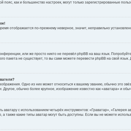
овой пояс, как и большинство настроек, могут только зарегистрированные пол
ое!
о время отображается по-прежнему неверное, значит, неправильно установле
онференции, или же просто никто не перевёл phpBB на ваш язык. Попробуйт
вого пакета не существует, то вы сами можете перевести phpBB на свой язы
ователя?
зображения. Одно из них может относиться к вашему званию, обычно это звёзд
. Другое, обычно более крупное, изображение известно как «аватара» и обы
ь аватару с использованием четырёх инструментов: «Граватар», «Галерея а
, а также какие типы аватар могут быть доступны. Если вы не можете испол