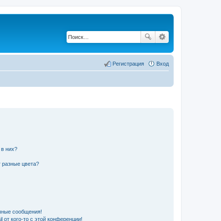
Регистрация
Вход
 в них?
 разные цвета?
чные сообщения!
 от кого-то с этой конференции!