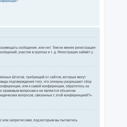
конференции?
 размещать сообщения, или нет. Тем не менее регистрация
щений, участие в группах и т. д. Регистрация займёт у
единённых Штатов, требующий от сайтов, которые могут
 вида подтверждения того, что опекуны разрешают сбор
конференции, или к самой конференции, обратитесь за
по правовым вопросам и не является объектом
ридических вопросов, связанных с этой конференцией?».
с или запретил имя, под которым вы пытаетесь