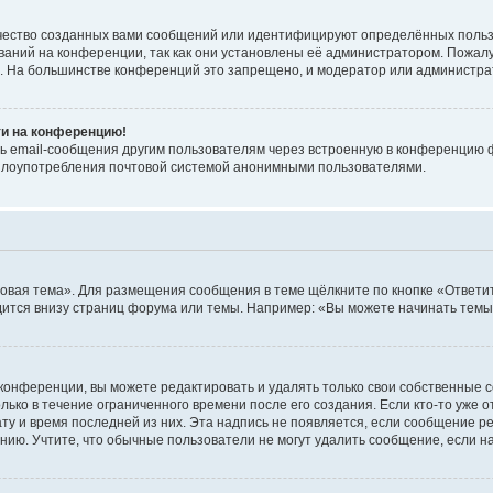
чество созданных вами сообщений или идентифицируют определённых польз
аний на конференции, так как они установлены её администратором. Пожал
е. На большинстве конференций это запрещено, и модератор или администра
ти на конференцию!
ь email-сообщения другим пользователям через встроенную в конференцию ф
ь злоупотребления почтовой системой анонимными пользователями.
овая тема». Для размещения сообщения в теме щёлкните по кнопке «Ответит
ится внизу страниц форума или темы. Например: «Вы можете начинать темы»
конференции, вы можете редактировать и удалять только свои собственные 
ько в течение ограниченного времени после его создания. Если кто-то уже 
дату и время последней из них. Эта надпись не появляется, если сообщение 
ию. Учтите, что обычные пользователи не могут удалить сообщение, если на 