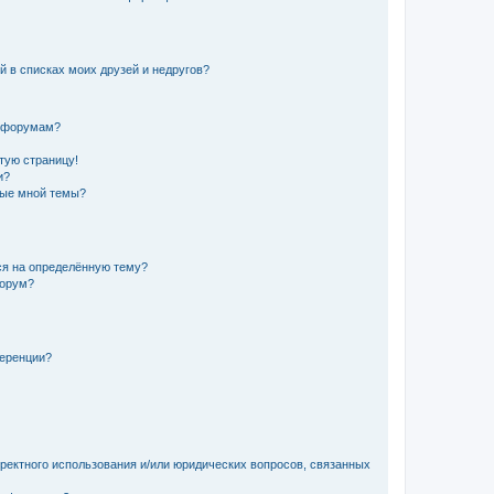
й в списках моих друзей и недругов?
и форумам?
стую страницу!
и?
ные мной темы?
ься на определённую тему?
форум?
ференции?
рректного использования и/или юридических вопросов, связанных