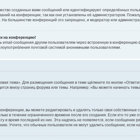
чество созданных вами сообщений или идентифицируют определённых польз
аний на конференции, так как они установлены её администратором. Пожал
е. На большинстве конференций это запрещено, и модератор или администра
ти на конференцию!
ь email-сообщения другим пользователям через встроенную в конференцию ф
ь злоупотребления почтовой системой анонимными пользователями.
овая тема». Для размещения сообщения в теме щёлкните по кнопке «Ответит
ится внизу страниц форума или темы. Например: «Вы можете начинать темы»
конференции, вы можете редактировать и удалять только свои собственные 
ько в течение ограниченного времени после его создания. Если кто-то уже 
дату и время последней из них. Эта надпись не появляется, если сообщение 
ию. Учтите, что обычные пользователи не могут удалить сообщение, если на 