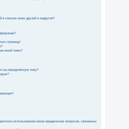
й в списках моих друзей и недругов?
и форумам?
стую страницу!
и?
ные мной темы?
ься на определённую тему?
форум?
ференции?
рректного использования и/или юридических вопросов, связанных