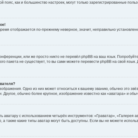
овой пояс, как и большинство настроек, могут только зарегистрированные пол
ое!
о время отображается по-прежнему неверное, значит, неправильно установле
онференции, или же просто никто не перевёл phpBB на ваш язык. Попробуйт
вого пакета не существует, то вы сами можете перевести phpBB на свой язы
ователя?
зображения. Одно из них может относиться к вашему званию, обычно это звёзд
. Другое, обычно более крупное, изображение известно как «аватара» и обы
ь аватару с использованием четырёх инструментов: «Граватар», «Галерея а
, а также какие типы аватар могут быть доступны. Если вы не можете испол