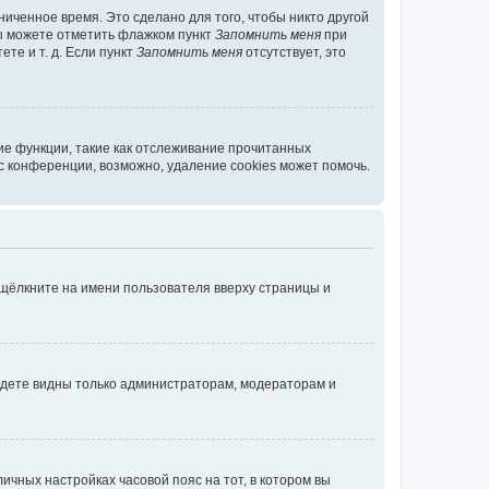
иченное время. Это сделано для того, чтобы никто другой
вы можете отметить флажком пункт
Запомнить меня
при
те и т. д. Если пункт
Запомнить меня
отсутствует, это
ие функции, такие как отслеживание прочитанных
 конференции, возможно, удаление cookies может помочь.
 щёлкните на имени пользователя вверху страницы и
будете видны только администраторам, модераторам и
личных настройках часовой пояс на тот, в котором вы