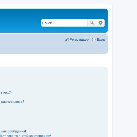
Регистрация
Вход
 в них?
 разные цвета?
чные сообщения!
 от кого-то с этой конференции!