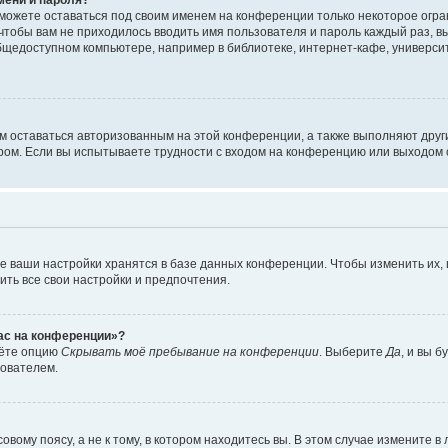
сможете оставаться под своим именем на конференции только некоторое огран
 чтобы вам не приходилось вводить имя пользователя и пароль каждый раз, 
щедоступном компьютере, например в библиотеке, интернет-кафе, университе
ам оставаться авторизованным на этой конференции, а также выполняют друг
ом. Если вы испытываете трудности с входом на конференцию или выходом с
е ваши настройки хранятся в базе данных конференции. Чтобы изменить их,
ить все свои настройки и предпочтения.
час на конференции»?
дёте опцию
Скрывать моё пребывание на конференции
. Выберите
Да
, и вы 
зователем.
вому поясу, а не к тому, в котором находитесь вы. В этом случае измените в 