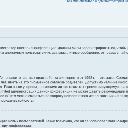
Как мне связаться с администратором 
дминистратор настроил конференцию: должны ли вы зарегистрироваться, чтобы
 анонимным пользователям: аватары, личные сообщения, отправка email-сооб
.
 или Акт о защите частных прав ребёнка в интернете от 1998 г. — это закон Со
т, иметь на это письменное согласие родителей. Допустимо наличие иного
 Если вы не уверены, применимо ли это к вам, как к регистрирующемуся на 
Limited администрация данной конференции не может давать рекомендаций 
ос «С кем можно связаться по вопросу некорректного использования и/или ю
т юридической силы.
ию новых пользователей. Также возможно, что он заблокировал ваш IP-адре
атору конференции.