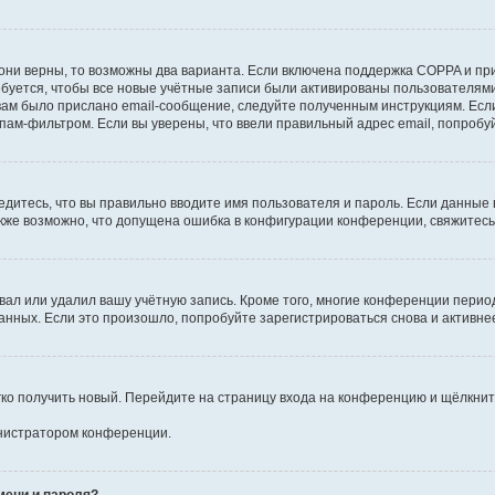
они верны, то возможны два варианта. Если включена поддержка COPPA и при 
уется, чтобы все новые учётные записи были активированы пользователями
ам было прислано email-сообщение, следуйте полученным инструкциям. Если
пам-фильтром. Если вы уверены, что ввели правильный адрес email, попробу
едитесь, что вы правильно вводите имя пользователя и пароль. Если данные
Также возможно, что допущена ошибка в конфигурации конференции, свяжитес
вал или удалил вашу учётную запись. Кроме того, многие конференции перио
ных. Если это произошло, попробуйте зарегистрироваться снова и активнее 
егко получить новый. Перейдите на страницу входа на конференцию и щёлкни
инистратором конференции.
мени и пароля?