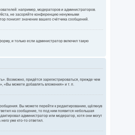
ователей: например, модераторов и администраторов.
уйста, не засоряйте конференцию ненужными
тор понизят значение вашего счётчика сообщений.
орму, и только если администратор включил такую
ь». Возможно, придётся зарегистрироваться, прежде чем
, «Вы можете добавлять вложения» и т. п.
сообщения. Вы можете перейти к редактированию, щёлкнув
ответил на сообщение, то под ним появится небольшая
редактировал администратор или модератор, хотя они могут
него уже кто-то ответил.