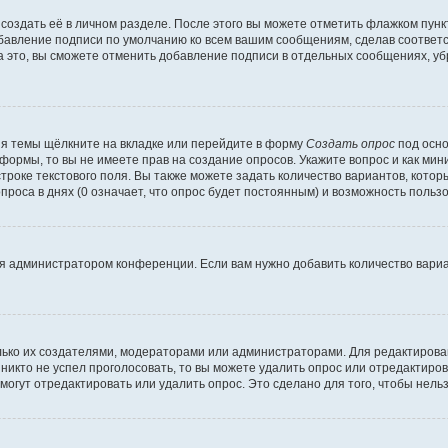
создать её в личном разделе. После этого вы можете отметить флажком пун
обавление подписи по умолчанию ко всем вашим сообщениям, сделав соотве
а это, вы сможете отменить добавление подписи в отдельных сообщениях, у
я темы щёлкните на вкладке или перейдите в форму
Создать опрос
под осно
 формы, то вы не имеете прав на создание опросов. Укажите вопрос и как ми
троке текстового поля. Вы также можете задать количество вариантов, котор
оса в днях (0 означает, что опрос будет постоянным) и возможность пользо
я администратором конференции. Если вам нужно добавить количество вари
только их создателями, модераторами или администраторами. Для редактиров
 никто не успел проголосовать, то вы можете удалить опрос или отредактиров
огут отредактировать или удалить опрос. Это сделано для того, чтобы нель