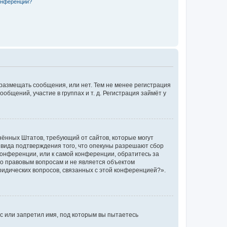
конференции?
 размещать сообщения, или нет. Тем не менее регистрация
щений, участие в группах и т. д. Регистрация займёт у
единённых Штатов, требующий от сайтов, которые могут
 вида подтверждения того, что опекуны разрешают сбор
конференции, или к самой конференции, обратитесь за
по правовым вопросам и не является объектом
ридических вопросов, связанных с этой конференцией?».
с или запретил имя, под которым вы пытаетесь