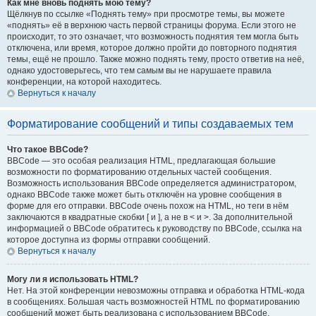
Как мне вновь поднять мою тему?
Щёлкнув по ссылке «Поднять тему» при просмотре темы, вы можете
«поднять» её в верхнюю часть первой страницы форума. Если этого не
происходит, то это означает, что возможность поднятия тем могла быть
отключена, или время, которое должно пройти до повторного поднятия
темы, ещё не прошло. Также можно поднять тему, просто ответив на неё,
однако удостоверьтесь, что тем самым вы не нарушаете правила
конференции, на которой находитесь.
Вернуться к началу
Форматирование сообщений и типы создаваемых тем
Что такое BBCode?
BBCode — это особая реализация HTML, предлагающая большие
возможности по форматированию отдельных частей сообщения.
Возможность использования BBCode определяется администратором,
однако BBCode также может быть отключён на уровне сообщения в
форме для его отправки. BBCode очень похож на HTML, но теги в нём
заключаются в квадратные скобки [ и ], а не в < и >. За дополнительной
информацией о BBCode обратитесь к руководству по BBCode, ссылка на
которое доступна из формы отправки сообщений.
Вернуться к началу
Могу ли я использовать HTML?
Нет. На этой конференции невозможны отправка и обработка HTML-кода
в сообщениях. Большая часть возможностей HTML по форматированию
сообщений может быть реализована с использованием BBCode.