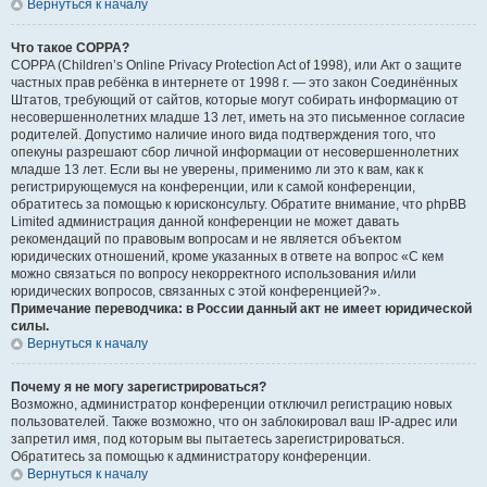
Вернуться к началу
Что такое COPPA?
COPPA (Children’s Online Privacy Protection Act of 1998), или Акт о защите
частных прав ребёнка в интернете от 1998 г. — это закон Соединённых
Штатов, требующий от сайтов, которые могут собирать информацию от
несовершеннолетних младше 13 лет, иметь на это письменное согласие
родителей. Допустимо наличие иного вида подтверждения того, что
опекуны разрешают сбор личной информации от несовершеннолетних
младше 13 лет. Если вы не уверены, применимо ли это к вам, как к
регистрирующемуся на конференции, или к самой конференции,
обратитесь за помощью к юрисконсульту. Обратите внимание, что phpBB
Limited администрация данной конференции не может давать
рекомендаций по правовым вопросам и не является объектом
юридических отношений, кроме указанных в ответе на вопрос «С кем
можно связаться по вопросу некорректного использования и/или
юридических вопросов, связанных с этой конференцией?».
Примечание переводчика: в России данный акт не имеет юридической
силы.
Вернуться к началу
Почему я не могу зарегистрироваться?
Возможно, администратор конференции отключил регистрацию новых
пользователей. Также возможно, что он заблокировал ваш IP-адрес или
запретил имя, под которым вы пытаетесь зарегистрироваться.
Обратитесь за помощью к администратору конференции.
Вернуться к началу