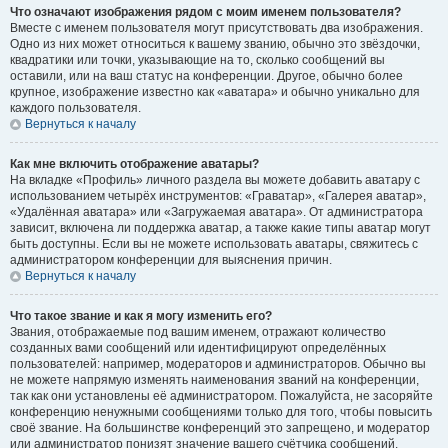
Что означают изображения рядом с моим именем пользователя?
Вместе с именем пользователя могут присутствовать два изображения.
Одно из них может относиться к вашему званию, обычно это звёздочки,
квадратики или точки, указывающие на то, сколько сообщений вы
оставили, или на ваш статус на конференции. Другое, обычно более
крупное, изображение известно как «аватара» и обычно уникально для
каждого пользователя.
Вернуться к началу
Как мне включить отображение аватары?
На вкладке «Профиль» личного раздела вы можете добавить аватару с
использованием четырёх инструментов: «Граватар», «Галерея аватар»,
«Удалённая аватара» или «Загружаемая аватара». От администратора
зависит, включена ли поддержка аватар, а также какие типы аватар могут
быть доступны. Если вы не можете использовать аватары, свяжитесь с
администратором конференции для выяснения причин.
Вернуться к началу
Что такое звание и как я могу изменить его?
Звания, отображаемые под вашим именем, отражают количество
созданных вами сообщений или идентифицируют определённых
пользователей: например, модераторов и администраторов. Обычно вы
не можете напрямую изменять наименования званий на конференции,
так как они установлены её администратором. Пожалуйста, не засоряйте
конференцию ненужными сообщениями только для того, чтобы повысить
своё звание. На большинстве конференций это запрещено, и модератор
или администратор понизят значение вашего счётчика сообщений.