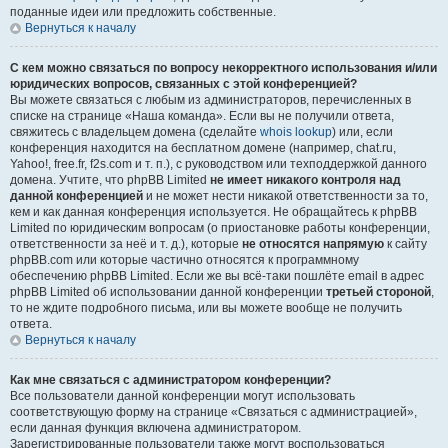
поданные идеи или предложить собственные.
Вернуться к началу
С кем можно связаться по вопросу некорректного использования и/или
юридических вопросов, связанных с этой конференцией?
Вы можете связаться с любым из администраторов, перечисленных в
списке на странице «Наша команда». Если вы не получили ответа,
свяжитесь с владельцем домена (сделайте
whois lookup
) или, если
конференция находится на бесплатном домене (например, chat.ru,
Yahoo!, free.fr, f2s.com и т. п.), с руководством или техподдержкой данного
домена. Учтите, что phpBB Limited
не имеет никакого контроля над
данной конференцией
и не может нести никакой ответственности за то,
кем и как данная конференция используется. Не обращайтесь к phpBB
Limited по юридическим вопросам (о приостановке работы конференции,
ответственности за неё и т. д.), которые
не относятся напрямую
к сайту
phpBB.com или которые частично относятся к программному
обеспечению phpBB Limited. Если же вы всё-таки пошлёте email в адрес
phpBB Limited об использовании данной конференции
третьей стороной
,
то не ждите подробного письма, или вы можете вообще не получить
ответа.
Вернуться к началу
Как мне связаться с администратором конференции?
Все пользователи данной конференции могут использовать
соответствующую форму на странице «Связаться с администрацией»,
если данная функция включена администратором.
Зарегистрированные пользователи также могут воспользоваться